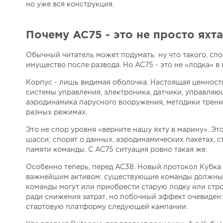
но уже вся конструкция.
Почему AC75 - это не просто яхта
Обычный читатель может подумать: ну что такого, спор
имущество после развода. Но AC75 - это не «лодка» 
Корпус - лишь видимая оболочка. Настоящая ценность
системы управления, электроника, датчики, управляю
аэродинамика парусного вооружения, методики тренир
разных режимах.
Это не спор уровня «верните нашу яхту в марину». Эт
шасси; спорят о данных, аэродинамических пакетах, 
памяти команды. С AC75 ситуация ровно такая же.
Особенно теперь, перед AC38. Новый протокол Кубка 
важнейшим активом: существующие команды должны и
команды могут или приобрести старую лодку или стр
ради снижения затрат, но побочный эффект очевиден
стартовую платформу следующей кампании.