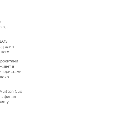
н
ка, -
NEOS
под один
него.
проектами
живет в
и юристами.
плохо
Vuitton Cup
 в финал
рии у