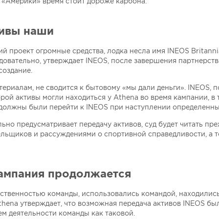
ке «Америки» время стоит дороже карбона.
тивы наши
 проект огромные средства, лодка несла имя INEOS Britanni
довательно, утверждает INEOS, после завершения партнерст
создание.
ериалам, не сводится к бытовому «мы дали деньги». INEOS, 
рой активы могли находиться у Athena во время кампании, в 
должны были перейти к INEOS при наступлении определенны
ьно предусматривает передачу активов, суд будет читать пре
лельщиков и рассуждениями о спортивной справедливости, а т
кампания продолжается
обственностью команды, использовались командой, находилис
thena утверждает, что возможная передача активов INEOS бы
м деятельности команды как таковой.