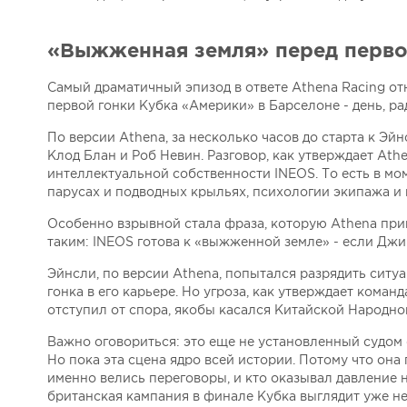
«Выжженная земля» перед перво
Самый драматичный эпизод в ответе Athena Racing отно
первой гонки Кубка «Америки» в Барселоне - день, ра
По версии Athena, за несколько часов до старта к Э
Клод Блан и Роб Невин. Разговор, как утверждает Ath
интеллектуальной собственности INEOS. То есть в мом
парусах и подводных крыльях, психологии экипажа и
Особенно взрывной стала фраза, которую Athena при
таким: INEOS готова к «выжженной земле» - если Джим 
Эйнсли, по версии Athena, попытался разрядить ситу
гонка в его карьере. Но угроза, как утверждает коман
отступил от спора, якобы касался Китайской Народно
Важно оговориться: это еще не установленный судом ф
Но пока эта сцена ядро всей истории. Потому что она
именно велись переговоры, и кто оказывал давление н
британская кампания в финале Кубка выглядит уже не 