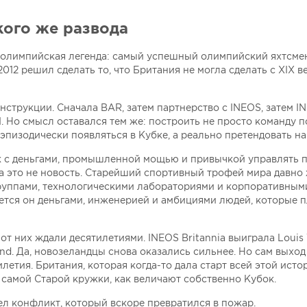
кого же развода
о олимпийская легенда: самый успешный олимпийский яхтсме
2 решил сделать то, что Британия не могла сделать с XIX ве
нструкции. Сначала BAR, затем партнерство с INEOS, затем I
B1. Но смысл оставался тем же: построить не просто команду 
эпизодически появляться в Кубке, а реально претендовать на 
к с деньгами, промышленной мощью и привычкой управлять 
ка это не новость. Старейший спортивный трофей мира давно 
уппами, технологическими лабораториями и корпоративным
ется он деньгами, инженерией и амбициями людей, которые 
от них ждали десятилетиями. INEOS Britannia выиграла Louis 
nd. Да, новозеландцы снова оказались сильнее. Но сам выход
етия. Британия, которая когда-то дала старт всей этой исто
у самой Старой кружки, как величают собственно Кубок.
лел конфликт, который вскоре превратился в пожар.