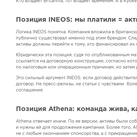
Кто владеет Britannia, тот владеет временем. А в Куб
Позиция INEOS: мы платили = ак
Логика INEOS понятна. Компания вложила в британский
публично существовал именно под этим брендом. Сле
активы должны перейти к тому, кто финансировал их 
Юридически эта позиция, судя по опубликованным мат
ссылается на договорную конструкцию, согласно кото
по налоговым или операционным причинам, но затем 
Это сильный аргумент INEOS: если договор действител
договор. Не пресс-релизы, не статьи с чувствами бо
соглашения.
Позиция Athena: команда жива, 
Athena отвечает иначе. По ее версии, активы были с
и нужны ей для продолжения кампании. Более того, A
не с любым окончанием спонсорства, а с прекращение