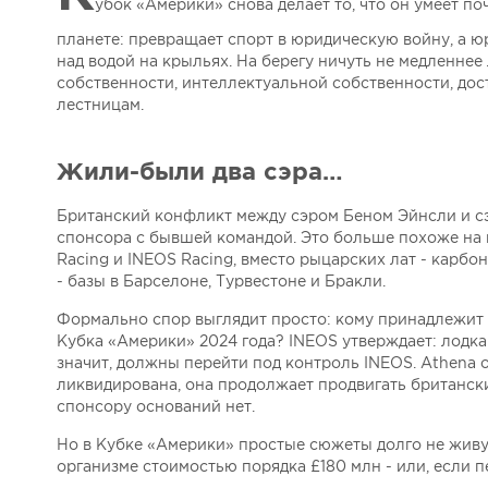
убок «Америки» снова делает то, что он умеет п
планете: превращает спорт в юридическую войну, а ю
над водой на крыльях. На берегу ничуть не медленне
собственности, интеллектуальной собственности, дост
лестницам.
Жили-были два сэра…
Британский конфликт между сэром Беном Эйнсли и 
спонсора с бывшей командой. Это больше похоже на н
Racing и INEOS Racing, вместо рыцарских лат - карбо
- базы в Барселоне, Турвестоне и Бракли.
Формально спор выглядит просто: кому принадлежит к
Кубка «Америки» 2024 года? INEOS утверждает: лод
значит, должны перейти под контроль INEOS. Athena 
ликвидирована, она продолжает продвигать британски
спонсору оснований нет.
Но в Кубке «Америки» простые сюжеты долго не живут.
организме стоимостью порядка £180 млн - или, если 