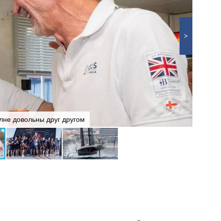
лне довольны друг другом
И вро