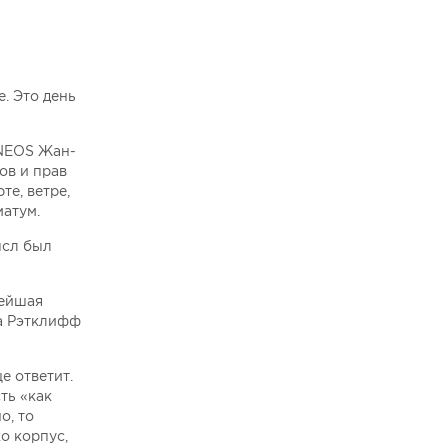
е. Это день
INEOS Жан-
ов и прав
те, ветре,
матум.
ысл был
нейшая
да Рэтклифф
е ответит.
ть «как
о, то
о корпус,