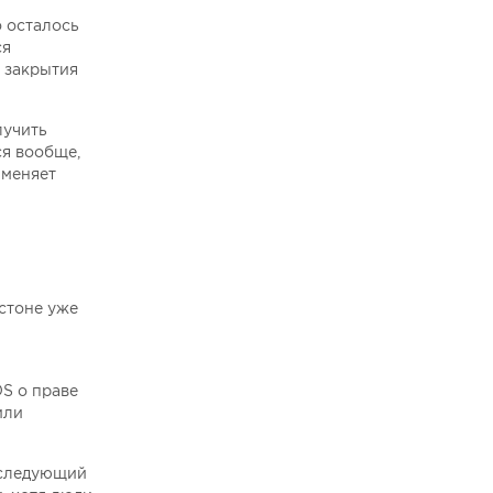
о осталось
ся
е закрытия
лучить
ся вообще,
 меняет
естоне уже
OS о праве
или
 следующий