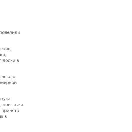
 поделили
ение,
ки,
я лодки в
олько о
женерной
рпуса
; новые же
е принято
а в