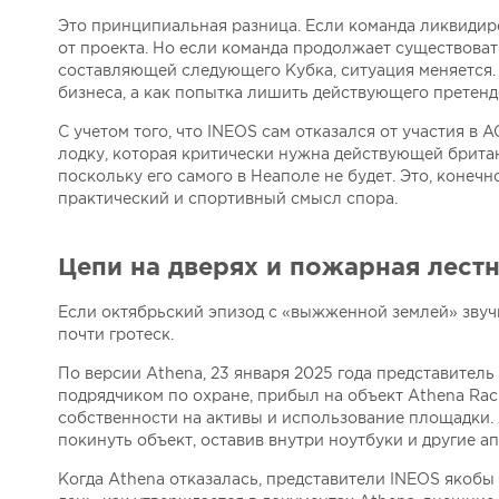
Это принципиальная разница. Если команда ликвидиро
от проекта. Но если команда продолжает существоват
составляющей следующего Кубка, ситуация меняется. 
бизнеса, а как попытка лишить действующего претенд
С учетом того, что INEOS сам отказался от участия в
лодку, которая критически нужна действующей брита
поскольку его самого в Неаполе не будет. Это, конеч
практический и спортивный смысл спора.
Цепи на дверях и пожарная лест
Если октябрьский эпизод с «выжженной землей» звучи
почти гротеск.
По версии Athena, 23 января 2025 года представител
подрядчиком по охране, прибыл на объект Athena Rac
собственности на активы и использование площадки.
покинуть объект, оставив внутри ноутбуки и другие 
Когда Athena отказалась, представители INEOS якоб