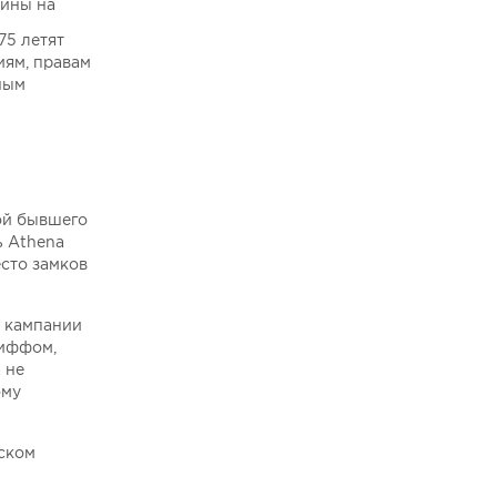
шины на
75 летят
иям, правам
ным
ой бывшего
ь Athena
есто замков
ы кампании
лиффом,
 не
ому
еском