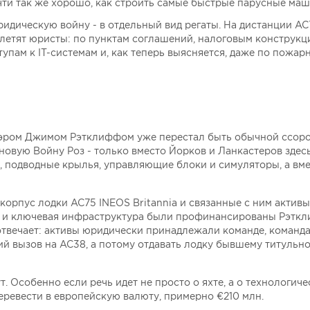
очти так же хорошо, как строить самые быстрые парусные ма
ридическую войну - в отдельный вид регаты. На дистанции AC
е летят юристы: по пунктам соглашений, налоговым конструкц
упам к IT-системам и, как теперь выясняется, даже по пожар
сэром Джимом Рэтклиффом уже перестал быть обычной ссор
овую Войну Роз - только вместо Йорков и Ланкастеров здес
н, подводные крылья, управляющие блоки и симуляторы, а вм
орпус лодки AC75 INEOS Britannia и связанные с ним актив
ка и ключевая инфраструктура были профинансированы Рэтк
отвечает: активы юридически принадлежали команде, команда
й вызов на AC38, а потому отдавать лодку бывшему титульн
 Особенно если речь идет не просто о яхте, а о технологич
перевести в европейскую валюту, примерно €210 млн.