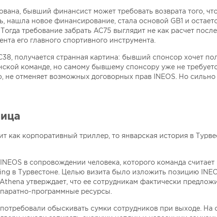
вана, бывший финансист может требовать возврата того, чт
ь, нашла новое финансирование, стала основой GB1 и остает
Тогда требование забрать AC75 выглядит не как расчет посл
ента его главного спортивного инструмента.
 AC38, получается странная картина: бывший спонсор хочет по
нской команде, но самому бывшему спонсору уже не требует
но, не отменяет возможных договорных прав INEOS. Но сильно
ница
т как корпоративный триллер, то январская история в Турв
ь INEOS в сопровождении человека, которого команда считает
ing в Турвестоне. Целью визита было изложить позицию INE
 Athena утверждает, что ее сотрудникам фактически предлож
аппаратно-программные ресурсы.
ы потребовали обыскивать сумки сотрудников при выходе. На