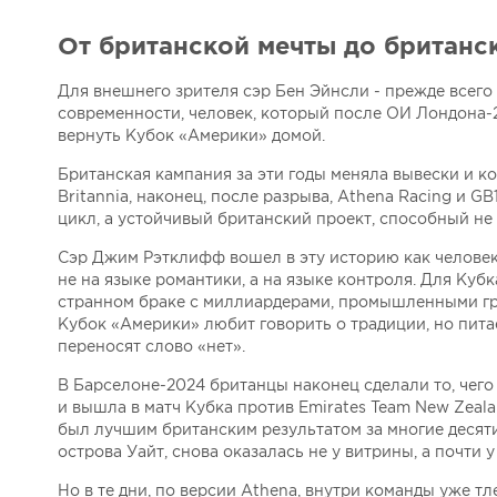
От британской мечты до британс
Для внешнего зрителя сэр Бен Эйнсли - прежде всег
современности, человек, который после ОИ Лондона-201
вернуть Кубок «Америки» домой.
Британская кампания за эти годы меняла вывески и ко
Britannia, наконец, после разрыва, Athena Racing и G
цикл, а устойчивый британский проект, способный не 
Сэр Джим Рэтклифф вошел в эту историю как челове
не на языке романтики, а на языке контроля. Для Куб
странном браке с миллиардерами, промышленными гр
Кубок «Америки» любит говорить о традиции, но пита
переносят слово «нет».
В Барселоне-2024 британцы наконец сделали то, чего 
и вышла в матч Кубка против Emirates Team New Zeala
был лучшим британским результатом за многие десятил
острова Уайт, снова оказалась не у витрины, а почти 
Но в те дни, по версии Athena, внутри команды уже т