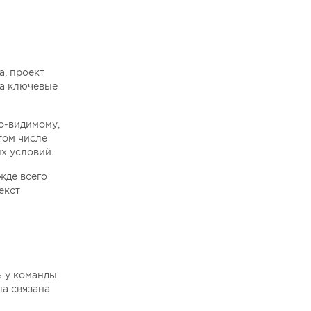
a, проект
ва ключевые
по-видимому,
том числе
х условий.
жде всего
екст
ь у команды
ла связана