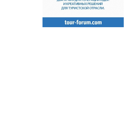
де бы ничто не предвещало…