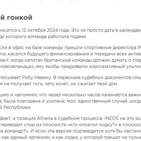
й гонкой
сится к 12 октября 2024 года. Это не просто дата в календар
ди которого команда работала годами.
йнсли в офис на базе команды пришли спортивные директора 
ena, касался будущего финансирования и передачи всех актив
ент, когда капитан британской команды должен думать о стар
 новозеландцах, ему якобы предъявили корпоративный ульти
писывает Робу Невину. В пересказе судебных документов см
не получает того, чего хочет, он сжигает твой дом.
ацию и напомнил, что через несколько часов начинается важ
да, была повторена и усилена: мол, единственный случай, ког
й Республики.
акт, а позиция Athena в судебном процессе. INEOS на это ещ
 переводит спор из плоскости «кто оплатил лодку?» в плоскос
а команду?». И если эта версия подтвердится хотя бы частичн
как единый организм, а как лодка, у которой трещит не тольк