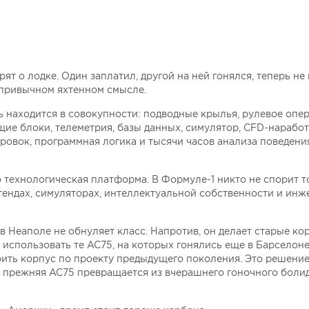
ят о лодке. Один заплатил, другой на ней гонялся, теперь не
в привычном яхтенном смысле.
 находится в совокупности: подводные крылья, рулевое опер
щие блоки, телеметрия, базы данных, симулятор, CFD-наработ
овок, программная логика и тысячи часов анализа поведени
о технологическая платформа. В Формуле-1 никто не спорит т
стендах, симуляторах, интеллектуальной собственности и ин
в Неаполе не обнуляет класс. Напротив, он делает старые ко
спользовать те AC75, на которых гонялись еще в Барселоне
оить корпус по проекту предыдущего поколения. Это решени
: прежняя AC75 превращается из вчерашнего гоночного болид