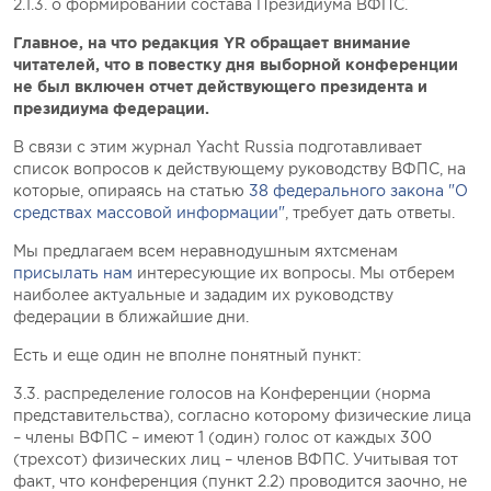
2.1.3. о формировании состава Президиума ВФПС.
Главное, на что редакция YR обращает внимание
читателей, что в повестку дня выборной конференции
не был включен отчет действующего президента и
президиума федерации.
В связи с этим
журнал Yacht Russia подготавливает
список вопросов к действующему руководству ВФПС, на
которые, опираясь на статью
38 федерального закона "О
средствах массовой информации"
, требует дать ответы.
Мы предлагаем всем неравнодушным яхтсменам
присылать нам
интересующие их вопросы. Мы отберем
наиболее актуальные и зададим их руководству
федерации в ближайшие дни.
Есть и еще один не вполне понятный пункт:
3.3. распределение голосов на Конференции (норма
представительства), согласно которому физические лица
– члены ВФПС – имеют 1 (один) голос от каждых 300
(трехсот) физических лиц – членов ВФПС. Учитывая тот
факт, что конференция (пункт 2.2) проводится заочно, не