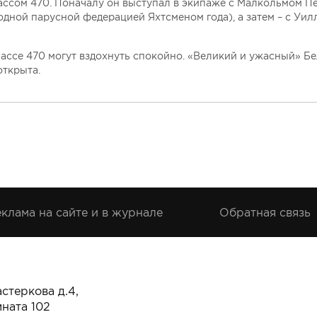
ассом 470. Поначалу он выступал в экипаже с Малкольмом 
одной парусной федерацией Яхтсменом года), а затем – с Уил
ассе 470 могут вздохнуть спокойно. «Великий и ужасный» Б
открыта.
клама на сайте и в журнале
Обратная связь
стеркова д.4,
мната 102