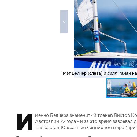
Мэт Белчер (слева) и Уилл Райан н
И
менно Белчера знаменитый тренер Виктор Ко
Австралии 22 года - и за это время завоевал 
также стал 10-кратным чемпионом мира (прич