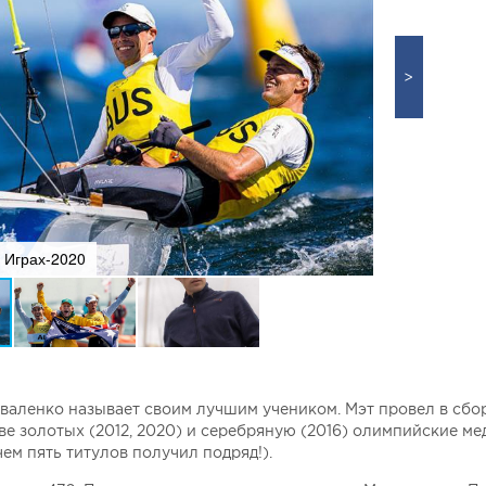
а Играх-2020
Игры-2
валенко называет своим лучшим учеником. Мэт провел в сбо
две золотых (2012, 2020) и серебряную (2016) олимпийские мед
ем пять титулов получил подряд!).