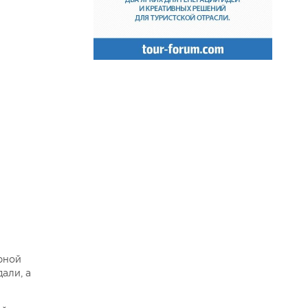
012. Мэт Белчер, малкольм Пейдж и Виктор Коваленко.
рной
али, а