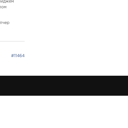
Пейджем
лом
елчер
#11464