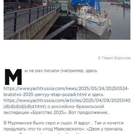
© Павел Борисов
М
ы не раз писали (например, здесь
https://www.yachtrussia.com/news/2025/05/24/20250524-
bratstvo-2025-pervyy-etap-pozadi.html
и здесь
https://www.yachtrussia.com/articles/2025/04/09/20250409
jdljdljdljdjljdljd.html
) о российско-бразильской
экспедиции «Братство 2025». Вот продолжение…
В Мурманске было серо и сыро. И вдруг… Так и хочется
придумать что-то «под Маяковского»: «Двое у причала,