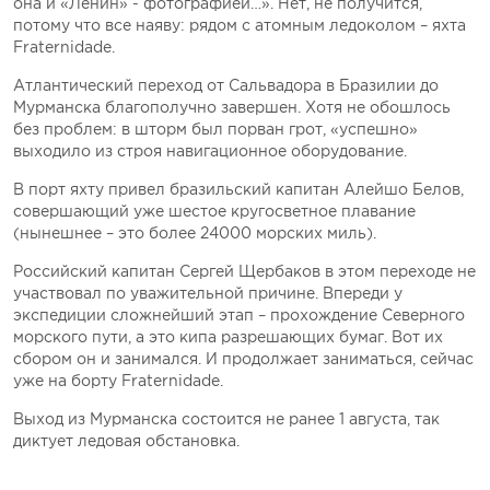
она и «Ленин» - фотографией…». Нет, не получится,
потому что все наяву: рядом с атомным ледоколом – яхта
Fraternidade.
Атлантический переход от Сальвадора в Бразилии до
Мурманска благополучно завершен. Хотя не обошлось
без проблем: в шторм был порван грот, «успешно»
выходило из строя навигационное оборудование.
В порт яхту привел бразильский капитан Алейшо Белов,
совершающий уже шестое кругосветное плавание
(нынешнее – это более 24000 морских миль).
Российский капитан Сергей Щербаков в этом переходе не
участвовал по уважительной причине. Впереди у
экспедиции сложнейший этап – прохождение Северного
морского пути, а это кипа разрешающих бумаг. Вот их
сбором он и занимался. И продолжает заниматься, сейчас
уже на борту Fraternidade.
Выход из Мурманска состоится не ранее 1 августа, так
диктует ледовая обстановка.