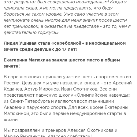
этот результат был совершенно неожиданным! Когда я
приехала сюда, я не могла представить, что буду
бороться на таком уровне. Уже само участие в этом
чемпионате очень многое для меня значит после шести
лет тренировок, а оказаться на пьедестале - это то, чем я
действительно горжусь».
Лидия Ушивая стала «серебряной» в неофициальном
зачете среди девушек до 17 лет!
Екатерина Матюхина заняла шестое место в общем
зачете!
В соревнованиях приняли участие шесть спортсменов из
России. Девушек мы уже назвали, а юноши – это Арсений
Коданев, Артур Миронов, Иван Охотников. Все они
представляют парусную школу «Олимпийские надежды»
из Санкт-Петербурга и являются воспитанницами
Академии парусного спорта. Для всех, кроме Екатерины
Матюхиной, это были первые международные старты в
жизни.
Мы поздравляем и тренеров Алексея Охотникова и
Марию Рыжанкову. Классно сработали!