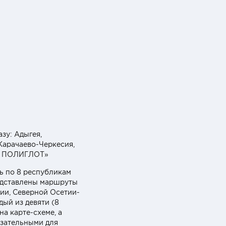
зу: Адыгея,
Карачаево-Черкесия,
ид. ПОЛИГЛОТ»
ь по 8 республикам
редставлены маршруты
ии, Северной Осетии-
ый из девяти (8
а карте-схеме, а
язательными для