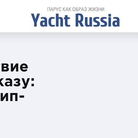
твие
азу:
ип-