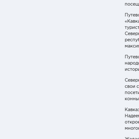
посещ
Путев
«Кавк
турис
Север
респу
макси
Путев
народ
истор
Север
свои 
посет
конный
Кавка
Надее
откро
много