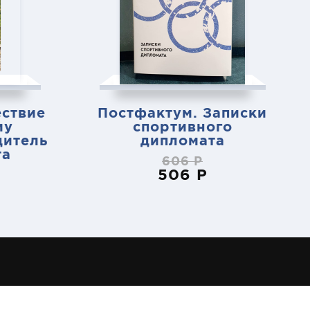
ствие
Постфактум. Записки
му
спортивного
дитель
дипломата
та
606 Р
506 Р