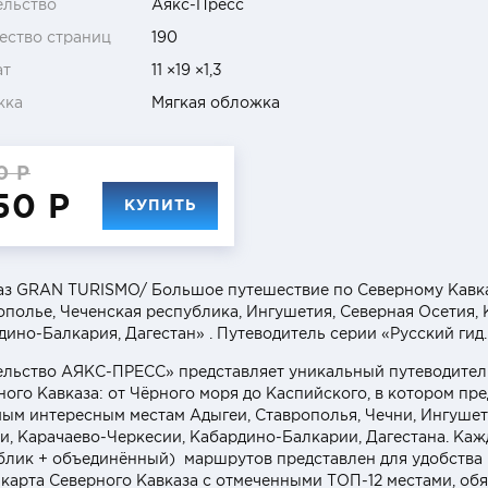
ельство
Аякс-Пресс
ество страниц
190
ат
11 ×19 ×1,3
жка
Мягкая обложка
0 Р
50 Р
КУПИТЬ
аз GRAN TURISMO/ Большое путешествие по Северному Кавка
ополье, Чеченская республика, Ингушетия, Северная Осетия, 
дино-Балкария, Дагестан» . Путеводитель серии «Русский г
ельство АЯКС-ПРЕСС» представляет уникальный путеводител
ного Кавказа: от Чёрного моря до Каспийского, в котором п
мым интересным местам Адыгеи, Ставрополья, Чечни, Ингушет
и, Карачаево-Черкесии, Кабардино-Балкарии, Дагестана. Кажд
блик + объединённый) маршрутов представлен для удобства н
 карта Северного Кавказа с отмеченными ТОП-12 местами, об