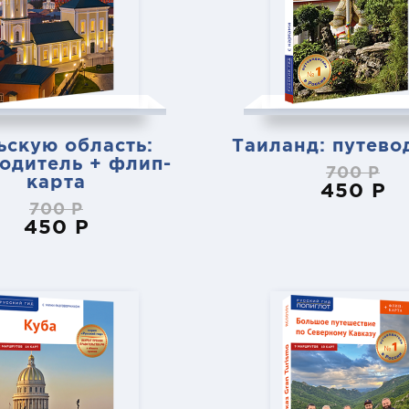
ьскую область:
Таиланд: путево
одитель + флип-
700 Р
карта
450 Р
700 Р
450 Р