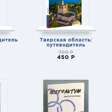
дитель
Тверская область:
путеводитель
700 Р
450 Р