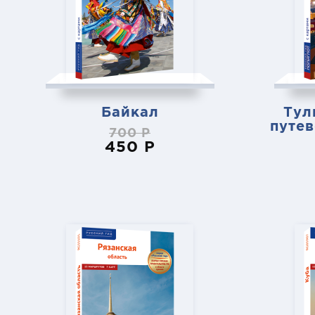
Байкал
Тул
путев
700 Р
450 Р