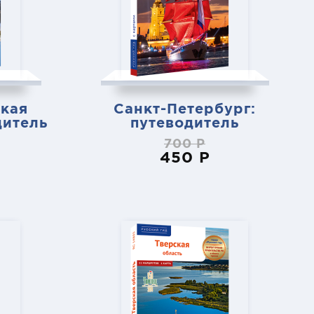
кая
Санкт-Петербург:
дитель
путеводитель
700 Р
450 Р