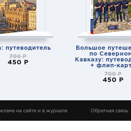
: путеводитель
Большое путеше
по Северно
700 Р
Кавказу: путево
450 Р
+ флип-кар
700 Р
450 Р
клама на сайте и в журнале
Обратная связь