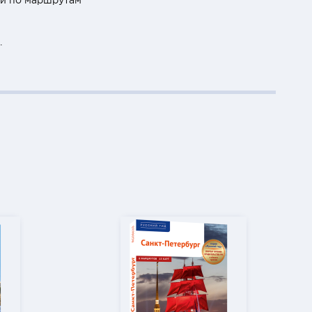
ий по маршрутам
.