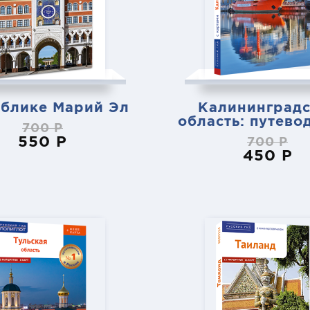
ублике Марий Эл
Калининградс
область: путево
700 Р
550 Р
700 Р
450 Р