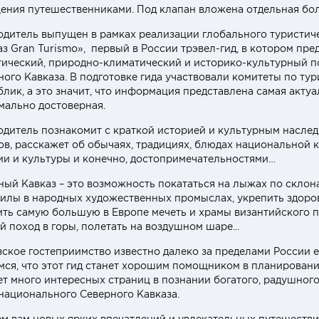
ения путешественниками. Под клапан вложена отдельная бол
одитель выпущен в рамках реализации глобального туристич
аз Gran Turismo», первый в России трэвел-гид, в котором пр
тический, природно-климатический и историко-культурный п
ного Кавказа. В подготовке гида участвовали комитеты по тур
блик, а это значит, что информация представлена самая актуа
мально достоверная.
одитель познакомит с краткой историей и культурным наслед
ов, расскажет об обычаях, традициях, блюдах национальной к
ии и культуры и конечно, достопримечательностями…
ный Кавказ – это возможность покататься на лыжах по склон
силы в народных художественных промыслах, укрепить здоров
ить самую большую в Европе мечеть и храмы византийского 
 поход в горы, полетать на воздушном шаре...
зское гостеприимство известно далеко за пределами России е
мся, что этот гид станет хорошим помощником в планирован
ет много интересных страниц в познании богатого, радушного
национального Северного Кавказа.