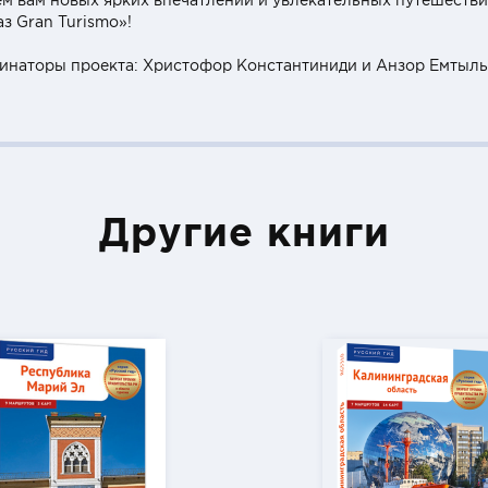
м вам новых ярких впечатлений и увлекательных путешеств
з Gran Turismo»!
инаторы проекта: Христофор Константиниди и Анзор Емтыль
Другие книги