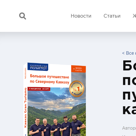
Новости
Статьи
< Все 
Б
п
п
к
Автор