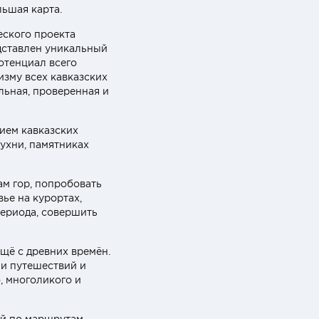
ьшая карта.
еского проекта
едставлен уникальный
отенциал всего
изму всех кавказских
льная, проверенная и
ием кавказских
ухни, памятниках
ам гор, попробовать
ье на курортах,
периода, совершить
щё с древних времён.
ии путешествий и
, многоликого и