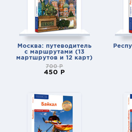
Москва: путеводитель
Респ
с маршрутами (13
мартшрутов и 12 карт)
700 Р
450 Р