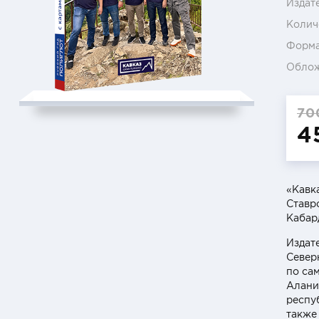
Издат
Колич
Форм
Обло
70
4
«Кавк
Ставр
Кабар
Издат
Север
по са
Алани
респу
также