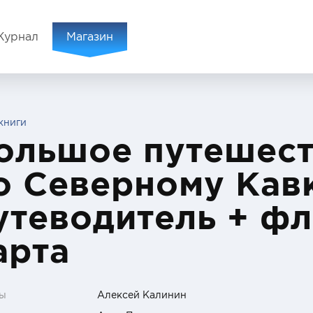
Журнал
Магазин
книги
ольшое путешес
о Северному Кавк
утеводитель + фл
арта
ы
Алексей Калинин