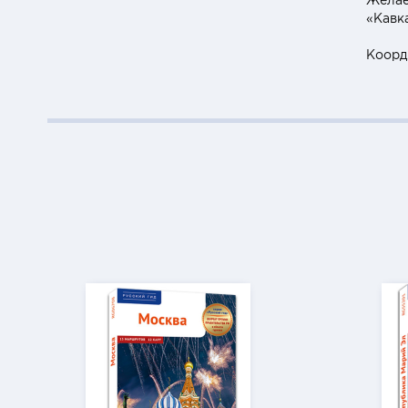
Желае
«Кавка
Коорд