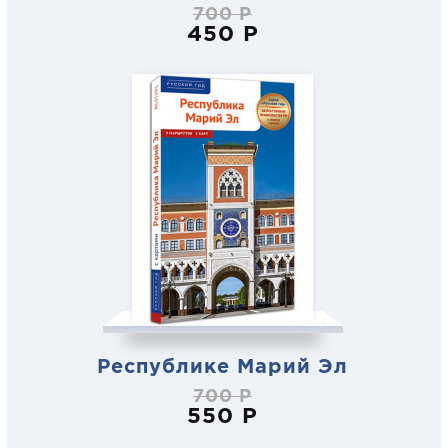
700 Р
450 Р
Республике Марий Эл
700 Р
550 Р