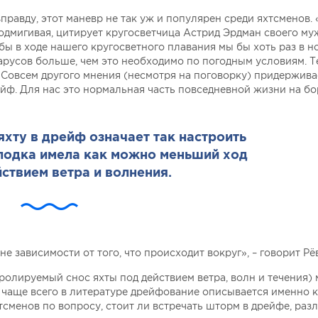
правду, этот маневр не так уж и популярен среди яхтсменов.
одмигивая, цитирует кругосветчица Астрид Эрдман своего му
обы в ходе нашего кругосветного плавания мы бы хоть раз в 
арусов больше, чем это необходимо по погодным условиям. Т
 Совсем другого мнения (несмотря на поговорку) придержива
рейф. Для нас это нормальная часть повседневной жизни на бо
хту в дрейф означает так настроить
 лодка имела как можно меньший ход
ствием ветра и волнения.
 зависимости от того, что происходит вокруг», – говорит Рё
ролируемый снос яхты под действием ветра, волн и течения)
 чаще всего в литературе дрейфование описывается именно к
сменов по вопросу, стоит ли встречать шторм в дрейфе, раз