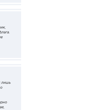
ник,
флага.
ее
я лишь
до
ерно
ае,