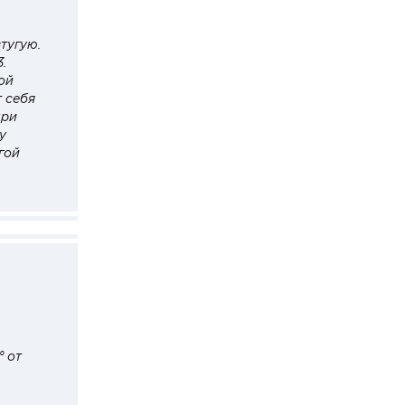
тугую.
3.
ой
т себя
при
у
гой
° от