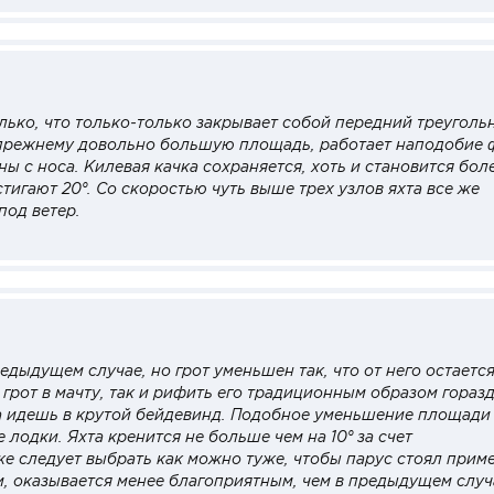
лько, что только-только закрывает собой передний треуголь
-прежнему довольно большую площадь, работает наподобие 
ны с носа. Килевая качка сохраняется, хоть и становится бол
тигают 20°. Со скоростью чуть выше трех узлов яхта все же
под ветер.
редыдущем случае, но грот уменьшен так, что от него остаетс
 грот в мачту, так и рифить его традиционным образом гораз
да идешь в крутой бейдевинд. Подобное уменьшение площади
лодки. Яхта кренится не больше чем на 10° за счет
е следует выбрать как можно туже, чтобы парус стоял прим
м, оказывается менее благоприятным, чем в предыдущем случ