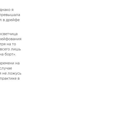
днако я
 превышала
л в дрейфе
осветчица
дрейфования
тря на то
 всего лишь
на борт».
времени на
 случае
я не ложусь
практике в