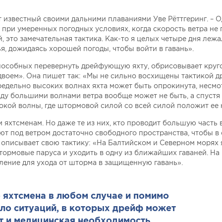
т известный своими дальними плаваниями Уве Рёттгеринг. – О
при умеренных погодных условиях, когда скорость ветра не
 это замечательная тактика. Как-то я целых четыре дня лежа
, дожидаясь хорошей погоды, чтобы войти в гавань».
особных перевернуть дрейфующую яхту, обрисовывает круг
воем». Она пишет так: «Мы не сильно восхищены тактикой 
редельно высоких волнах яхта может быть опрокинута, несмо
жду большими волнами ветра вообще может не быть, а спустя
окой волны, где штормовой силой со всей силой положит ее 
 яхтсменам. Но даже те из них, кто проводит большую часть 
ют под ветром достаточно свободного пространства, чтобы в
к описывает свою тактику: «На Балтийском и Северном морях 
тормовые паруса и уходить в одну из ближайших гаваней. На 
ление для ухода от шторма в защищенную гавань».
 яхтсмена в любом случае и помимо
ло ситуаций, в которых дрейф может
ут и медицинская необходимость,