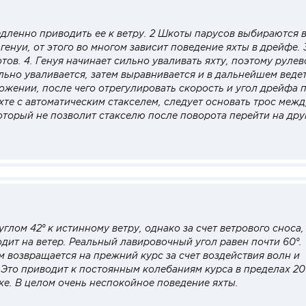
едленно приводить ее к ветру. 2 Шкоты парусов выбираются в
енуи, от этого во многом зависит поведение яхты в дрейфе. 
тов. 4. Генуя начинает сильно уваливать яхту, поэтому рулев
ильно уваливается, затем выравнивается и в дальнейшем веде
ожении, после чего отрегулировать скорость и угол дрейфа 
хте с автоматическим стакселем, следует основать трос межд
оторый не позволит стакселю после поворота перейти на дру
глом 42° к истинному ветру, однако за счет ветрового сноса,
одит на ветер. Реальный лавировочный угол равен почти 60°.
м возвращается на прежний курс за счет воздействия волн и
 Это приводит к постоянным колебаниям курса в пределах 20
ке. В целом очень неспокойное поведение яхты.