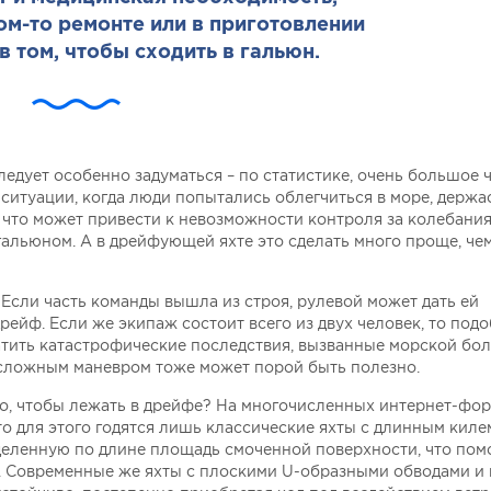
ом-то ремонте или в приготовлении
в том, чтобы сходить в гальюн.
ледует особенно задуматься – по статистике, очень большое 
 ситуации, когда люди попытались облегчиться в море, держа
, что может привести к невозможности контроля за колебания
гальюном. А в дрейфующей яхте это сделать много проще, чем
Если часть команды вышла из строя, рулевой может дать ей
рейф. Если же экипаж состоит всего из двух человек, то под
ратить катастрофические последствия, вызванные морской бо
д сложным маневром тоже может порой быть полезно.
го, чтобы лежать в дрейфе? На многочисленных интернет-фор
что для этого годятся лишь классические яхты с длинным киле
еленную по длине площадь смоченной поверхности, что пом
е. Современные же яхты с плоскими U-образными обводами и