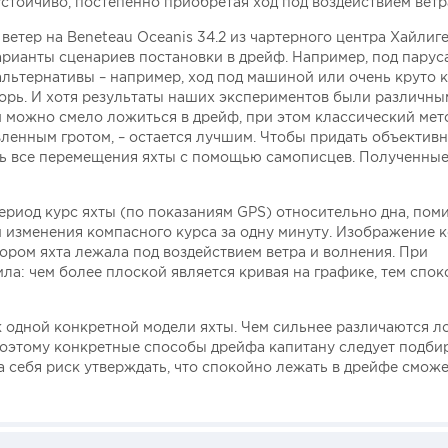
тойчиво, постепенно приобретая ход под воздействием ветр
ветер на Beneteau Oceanis 34.2 из чартерного центра Хайлиг
рианты сценариев постановки в дрейф. Например, под паруса
льтернативы – например, ход под машиной или очень круто к
орь. И хотя результаты наших экспериментов были различны
м можно смело ложиться в дрейф, при этом классический мето
вленным гротом, – остается лучшим. Чтобы придать объектив
ть все перемещения яхты с помощью самописцев. Полученны
риод курс яхты (по показаниям GPS) относительно дна, пом
 и изменения компасного курса за одну минуту. Изображение 
ором яхта лежала под воздействием ветра и волнения. При
ла: чем более плоской является кривая на графике, тем спок
 одной конкретной модели яхты. Чем сильнее различаются ло
Поэтому конкретные способы дрейфа капитану следует подби
а себя риск утверждать, что спокойно лежать в дрейфе смож