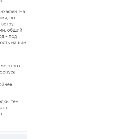
а.
енхафен. На
ми, по-
 ветру.
ми, общий
д – под
ность нашим
е
имо этого
корпуса
ойнее
дки, тем,
рать
ет