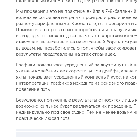
плавниковым килем лежат в дрейфе беспокойно и неус
Мы проверили это на практике, выйдя в 7–8-балльный 
волнах высотой два метра мы проиграли различные ва
разному зарифленными. Кроме того, мы проверили и а
Помимо всего прочего мы попробовали и плавучий як
вывод сделать можно: даже на яхтах с коротким киле
стакселем, вынесенным на наветренный борт и потра
выводам, мы позаботились о том, чтобы зафиксирова
результаты представлены на этих страницах.
Графики показывают усредненный за двухминутный пе
указаны колебания ее скорости, углов дрейфа, крена
яхты показывает усредненный компасный курс, на кот
интерпретации графиков исходите из основного прави
поведение яхты.
Безусловно, полученные результаты относятся лишь к
возможно, сильнее будет различаться их поведение. 
индивидуально под свое судно. Тем не менее возьму н
практически любая яхта.