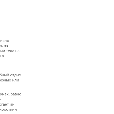
число
сь за
ми тела на
 в
обный отдых
лезнью или
умах, равно
м,
огает им
 коротким