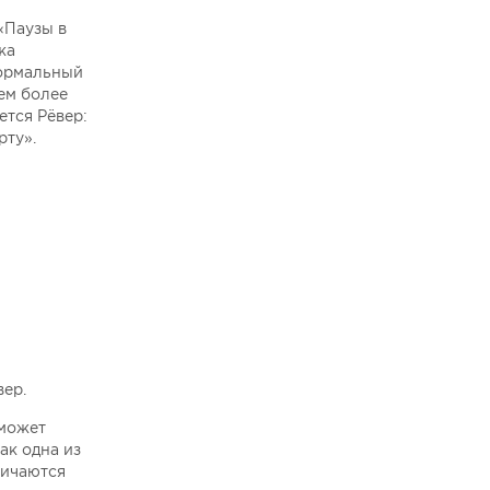
 «Паузы в
жа
нормальный
ем более
ется Рёвер:
рту».
вер.
 может
ак одна из
личаются