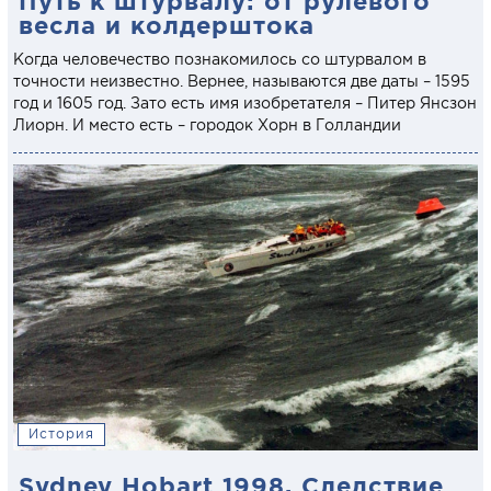
Путь к штурвалу: от рулевого
весла и колдерштока
Когда человечество познакомилось со штурвалом в
точности неизвестно. Вернее, называются две даты – 1595
год и 1605 год. Зато есть имя изобретателя – Питер Янсзон
Лиорн. И место есть – городок Хорн в Голландии
История
Sydney Hobart 1998. Следствие