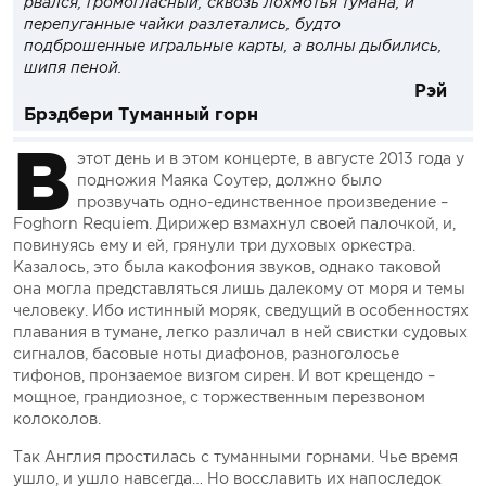
рвался, громогласный, сквозь лохмотья тумана, и
перепуганные чайки разлетались, будто
подброшенные игральные карты, а волны дыбились,
шипя пеной.
Рэй
Брэдбери Туманный горн
В
этот день и в этом концерте, в августе 2013 года у
подножия Маяка Соутер, должно было
прозвучать одно-единственное произведение –
Foghorn Requiem. Дирижер взмахнул своей палочкой, и,
повинуясь ему и ей, грянули три духовых оркестра.
Казалось, это была какофония звуков, однако таковой
она могла представляться лишь далекому от моря и темы
человеку. Ибо истинный моряк, сведущий в особенностях
плавания в тумане, легко различал в ней свистки судовых
сигналов, басовые ноты диафонов, разноголосье
тифонов, пронзаемое визгом сирен. И вот крещендо –
мощное, грандиозное, с торжественным перезвоном
колоколов.
Так Англия простилась с туманными горнами. Чье время
ушло, и ушло навсегда… Но восславить их напоследок