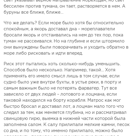
свет указывал верное направление мореходам, но свет
бессилен против тумана, он тает, растворяется в нем. А
буруны все ближе, ближе…
Что же делать? Если море было хотя бы относительно
спокойным, а якорь доставал дна – мореплаватели
бросали якорь и отстаивались на нем до тех пор, пока
туман не рассеивался. Но на глубине и если штормило
они вынуждены были поворачивать и уходить обратно в
море либо рисковать и идти вперед.
Риск этот пытались хоть сколько-нибудь уменьшить.
Способов было несколько. Например, такой... Хотя
применять его имело смысл лишь в том случае, если
судно было уже внутри бухты, в устье реки, в порту и
самым важным было не потерять фарватер. Тут все
зависело от двух людей – лотового и лоцмана, если
таковой находился на борту корабля. Матрос как мог
быстро бросал и доставал лот, а лоцман мало того что
следил за тем, как меняется глубина, но и рассматривал
свинцовую гирю, выемка в нижней части которой была
заполнена салом. К салу прилипали мелкие камни, песок
со дна, и по тому, что именно прилипало, можно было