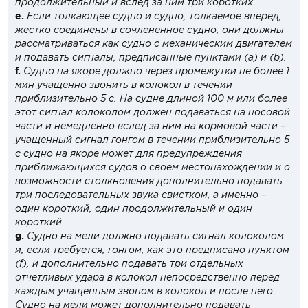
продолжительный и вслед за ним три коротких.
e.
Если толкающее судно и судно, толкаемое вперед,
жестко соединены в сочлененное судно, они должны
рассматриваться как судно с механическим двигателем
и подавать сигналы, предписанные пунктами (a) и (b).
f.
Судно на якоре должно через промежутки не более 1
мин учащенно звонить в колокол в течении
приблизительно 5 с. На судне длиной 100 м или более
этот сигнал колоколом должен подаваться на носовой
части и немедленно вслед за ним на кормовой части –
учащенный сигнал гонгом в течении приблизительно 5
с судно на якоре может для предупреждения
приближающихся судов о своем местонахождении и о
возможности столкновения дополнительно подавать
три последовательных звука свистком, а именно –
один короткий, один продолжительный и один
короткий.
g.
Судно на мели должно подавать сигнал колоколом
и, если требуется, гонгом, как это предписано пунктом
(f), и дополнительно подавать три отдельных
отчетливых удара в колокол непосредственно перед
каждым учащенным звоном в колокол и после него.
Судно на мели может дополнительно подавать