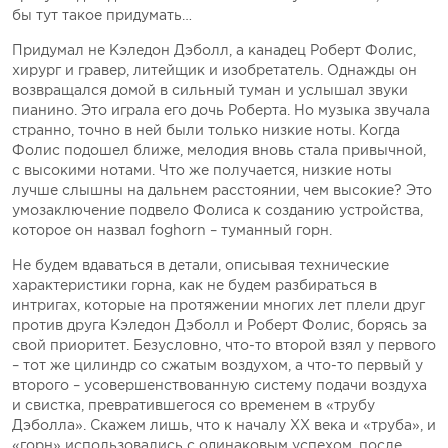
бы тут такое придумать…
Придумал не Кэледон Дэболл, а канадец Роберт Фолис,
хирург и гравер, литейщик и изобретатель. Однажды он
возвращался домой в сильный туман и услышал звуки
пианино. Это играла его дочь Роберта. Но музыка звучала
странно, точно в ней были только низкие ноты. Когда
Фолис подошел ближе, мелодия вновь стала привычной,
с высокими нотами. Что же получается, низкие ноты
лучше слышны на дальнем расстоянии, чем высокие? Это
умозаключение подвело Фолиса к созданию устройства,
которое он назвал foghorn – туманный горн.
Не будем вдаваться в детали, описывая технические
характеристики горна, как не будем разбираться в
интригах, которые на протяжении многих лет плели друг
против друга Кэледон Дэболл и Роберт Фолис, борясь за
свой приоритет. Безусловно, что-то второй взял у первого
– тот же цилиндр со сжатым воздухом, а что-то первый у
второго – усовершенствованную систему подачи воздуха
и свистка, превратившегося со временем в «трубу
Дэболла». Скажем лишь, что к началу XX века и «труба», и
«горн» использовались с одинаковым успехом, после