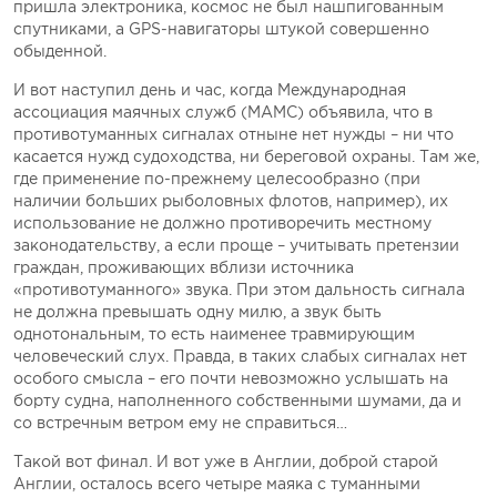
пришла электроника, космос не был нашпигованным
спутниками, а GPS-навигаторы штукой совершенно
обыденной.
И вот наступил день и час, когда Международная
ассоциация маячных служб (МАМС) объявила, что в
противотуманных сигналах отныне нет нужды – ни что
касается нужд судоходства, ни береговой охраны. Там же,
где применение по-прежнему целесообразно (при
наличии больших рыболовных флотов, например), их
использование не должно противоречить местному
законодательству, а если проще – учитывать претензии
граждан, проживающих вблизи источника
«противотуманного» звука. При этом дальность сигнала
не должна превышать одну милю, а звук быть
однотональным, то есть наименее травмирующим
человеческий слух. Правда, в таких слабых сигналах нет
особого смысла – его почти невозможно услышать на
борту судна, наполненного собственными шумами, да и
со встречным ветром ему не справиться…
Такой вот финал. И вот уже в Англии, доброй старой
Англии, осталось всего четыре маяка с туманными