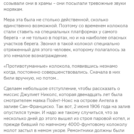
созывали они в храмы – они посылали тревожные звуки
морякам.
Мера эта была не столько действенной, сколько
единственно возможной. Поэтому со временем колокола
стали ставить на специальных платформах у самого
берега – и не только в портах, но и на наиболее опасных
участков берега. Звонил в такой колокол специально
отряженный для этого человек, которому полагалось за
это немалое вознаграждение.
«Противотуманные» колокола, появившись незнамо
когда, постоянно совершенствовались. Сначала в них
били вручную, но потом…
Сделаем небольшое отступление, чтобы рассказать о
миссис Джулиет Николс, которая двенадцать лет была
смотрителем маяка Пойнт-Нокс на острове Ангела в
заливе Сан-Франциско. Так вот, 2 июня 1906 года на залив
опустился туман. И надо же такому случиться, что за
несколько дней до этого вышел из строя паровой котел, и
прежде бивший по маячному 4000-фунтовому колоколу
молот застыл в немом укоре. Ремонтники должны были