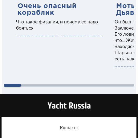
Очень опасный
Моты
кораблик
Дьяв
Что такое физалия, и почему ее надо
Он был пр
бояться
Заключенн
Его ловил
что... Жит
находясь 
Шарьер по
есть наде
Контакты