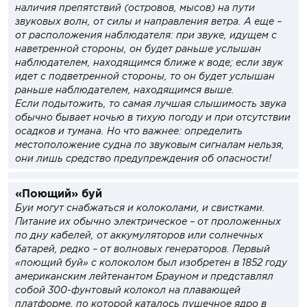
наличия препятствий (островов, мысов) на пути
звуковых волн, от силы и направления ветра. А еще –
от расположения наблюдателя: при звуке, идущем с
наветренной стороны, он будет раньше услышан
наблюдателем, находящимся ближе к воде; если звук
идет с подветренной стороны, то он будет услышан
раньше наблюдателем, находящимся выше.
Если подытожить, то самая лучшая слышимость звука
обычно бывает ночью в тихую погоду и при отсутствии
осадков и тумана. Но что важнее: определить
местоположение судна по звуковым сигналам нельзя,
они лишь средство предупреждения об опасности!
«Поющий» буй
Буи могут снабжаться и колоколами, и свистками.
Питание их обычно электрическое – от проложенных
по дну кабелей, от аккумуляторов или солнечных
батарей, редко – от волновых генераторов. Первый
«поющий буй» с колоколом был изобретен в 1852 году
американским лейтенантом Брауном и представлял
собой 300-фунтовый колокол на плавающей
платформе, по которой каталось пушечное ядро в