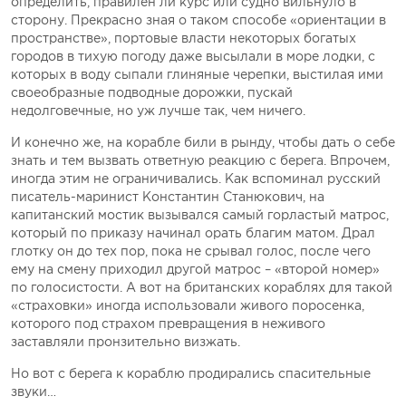
определить, правилен ли курс или судно вильнуло в
сторону. Прекрасно зная о таком способе «ориентации в
пространстве», портовые власти некоторых богатых
городов в тихую погоду даже высылали в море лодки, с
которых в воду сыпали глиняные черепки, выстилая ими
своеобразные подводные дорожки, пускай
недолговечные, но уж лучше так, чем ничего.
И конечно же, на корабле били в рынду, чтобы дать о себе
знать и тем вызвать ответную реакцию с берега. Впрочем,
иногда этим не ограничивались. Как вспоминал русский
писатель-маринист Константин Станюкович, на
капитанский мостик вызывался самый горластый матрос,
который по приказу начинал орать благим матом. Драл
глотку он до тех пор, пока не срывал голос, после чего
ему на смену приходил другой матрос – «второй номер»
по голосистости. А вот на британских кораблях для такой
«страховки» иногда использовали живого поросенка,
которого под страхом превращения в неживого
заставляли пронзительно визжать.
Но вот с берега к кораблю продирались спасительные
звуки…