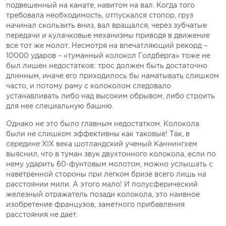
подвешенный на канате, навитом на вал. Когда того
требовала необходимость, отпускался стопор, груз
начинал скользить вниз, вал вращался, через зубчатые
передачи и кулачковые механизмы приводя в движение
все тот же молот. Несмотря на впечатляющий рекорд –
10000 ударов – «туманный колокол Голдберга» тоже не
был лишен недостатков: трос должен быть достаточно
длинным, иначе его приходилось бы наматывать слишком
часто, и потому раму с колоколом следовало
устанавливать либо над высоким обрывом, либо строить
для нее специальную башню.
Однако не это было главным недостатком. Колокола
были не слишком эффективны как таковые! Так, в
середине XIX века шотландский ученый Каннингхем
выяснил, что в туман звук двухтонного колокола, если по
нему ударить 60-фунтовым молотом, можно услышать с
наветренной стороны при легком бризе всего лишь на
расстоянии мили. А этого мало! И полусферический
железный отражатель позади колокола, это наивное
изобретение французов, заметного прибавления
расстояния не дает.