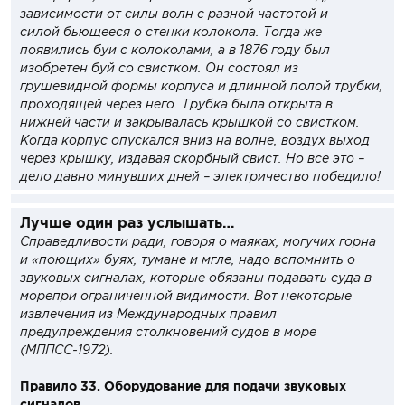
зависимости от силы волн с разной частотой и
силой бьющееся о стенки колокола. Тогда же
появились буи с колоколами, а в 1876 году был
изобретен буй со свистком. Он состоял из
грушевидной формы корпуса и длинной полой трубки,
проходящей через него. Трубка была открыта в
нижней части и закрывалась крышкой со свистком.
Когда корпус опускался вниз на волне, воздух выход
через крышку, издавая скорбный свист. Но все это –
дело давно минувших дней – электричество победило!
Лучше один раз услышать…
Справедливости ради, говоря о маяках, могучих горна
и «поющих» буях, тумане и мгле, надо вспомнить о
звуковых сигналах, которые обязаны подавать суда в
морепри ограниченной видимости. Вот некоторые
извлечения из Международных правил
предупреждения столкновений судов в море
(МППСС-1972).
Правило 33. Оборудование для подачи звуковых
сигналов