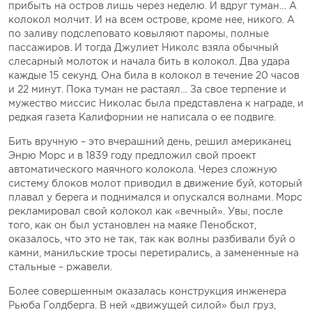
прибыть на остров лишь через неделю. И вдруг туман… А
колокол молчит. И на всем острове, кроме нее, никого. А
по заливу подслеповато ковыляют паромы, полные
пассажиров. И тогда Джулиет Николс взяла обычный
слесарный молоток и начала бить в колокол. Два удара
каждые 15 секунд. Она била в колокол в течение 20 часов
и 22 минут. Пока туман не растаял… За свое терпение и
мужество миссис Николас была представлена к награде, и
редкая газета Калифорнии не написала о ее подвиге.
Бить вручную – это вчерашний день, решил американец
Энрю Морс и в 1839 году предложил свой проект
автоматического маячного колокола. Через сложную
систему блоков молот приводил в движение буй, который
плавал у берега и поднимался и опускался волнами. Морс
рекламировал свой колокол как «вечный». Увы, после
того, как он был установлен на маяке Пенобскот,
оказалось, что это не так, так как волны разбивали буй о
камни, манильские тросы перетирались, а замененные на
стальные – ржавели.
Более совершенным оказалась конструкция инженера
Рьюба Голдберга. В ней «движущей силой» был груз,