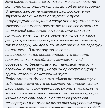
Звук распространяется от источника сферическими
волнами, следующими одна за другой во все стороны.
Отдельно взятое направление распространения
звуковой волны называют звуковым лучом.
В однородной воздушной среде при отсутствии ветра
звуковые волны распространяются во все стороны с
одинаковой скоростью, звуковые лучи при этом
прямолинейны. Однако в реальных условиях такое
распространение звука практически не встречается,
так как воздух, как правило, имеет разные температуру
и плотность. В итоге звуковые волны
распространяются неравномерно, что приводит к
преломлению и ослаблению звуковых лучей, к
образованию беззвуковых зон, звуковой тени или
отражению звука (эху), когда он приходит к судну с
другой стороны от источника звука.
Действительно, бывает, что вблизи источника звука
собственно звук почти не слышен, но с увеличением
расстояния он усиливается, затем опять пропадает и
вновь появляется. Расстояние от источника звука до
«зоны молчания» зависит от степени убывания
температуры и от высоты источника над уровнем воды
– при высоте один метр и падении температуры на1° С