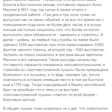
Бонита в Бостонском заливе, отставной сержант Билл
Махони в 1857 году так писал в своем отчете о
проделанной работе: «Три дня и три ночи туман не
выпускал нас из своих объятий, и за все это время мы с
помощником отдыхали не более двух часов, и в конце
концов настолько лишились сил, что более не могли
выполнять свои обязанности – заряжать и стрелять». И
далее – цифры: за первый год службы на маяке было
сделано 1390 выстрелов, при этом израсходовано 5560
фунтов черного пороха, за второй год – 1582 выстрелов…
Затраты на порох оказались в три раза выше зарплаты
Махони и его напарника. Такие расходы начальству
отставного сержанта показались непозволительными, и
стрельба из «противотуманной пушки» была прекращена.
Возможно, и к лучшему, а то ведь, неровен час, могла
повториться история, имевшая место в том же Бостоне
еще в 1719 году. Тогда подходивший к берегу английский
бриг не разобрал что к чему и на выстрел
«противотуманной пушки» ответил по всей форме –
бортовым залпом.
В общем, пушки тоже оказались не у дел. Что любопытно,