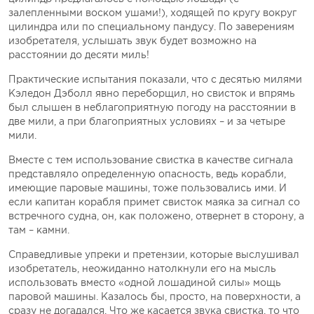
залепленными воском ушами!), ходящей по кругу вокруг
цилиндра или по специальному пандусу. По заверениям
изобретателя, услышать звук будет возможно на
расстоянии до десяти миль!
Практические испытания показали, что с десятью милями
Кэледон Дэболл явно переборщил, но свисток и впрямь
был слышен в неблагоприятную погоду на расстоянии в
две мили, а при благоприятных условиях – и за четыре
мили.
Вместе с тем использование свистка в качестве сигнала
представляло определенную опасность, ведь корабли,
имеющие паровые машины, тоже пользовались ими. И
если капитан корабля примет свисток маяка за сигнал со
встречного судна, он, как положено, отвернет в сторону, а
там – камни.
Справедливые упреки и претензии, которые выслушивал
изобретатель, неожиданно натолкнули его на мысль
использовать вместо «одной лошадиной силы» мощь
паровой машины. Казалось бы, просто, на поверхности, а
сразу не догадался. Что же касается звука свистка, то что