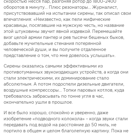
скоростью несся пар, разгоняя ротор до 1800–2400
оборотов в минуту… Плюс резонаторы… Журналист,
присутствовавший на испытании сирены, так описал свои
впечатления: «Неизвестно, как пели мифические
красавицы, посягавшие на мужскую честь, но название
этой штуковины звучит явной издевкой. Перемешайте
визг целой армии пантер и рев тысячи бешеных быков,
добавьте мучительные стенания потерянной
человеческой души, и вы получите отдаленное
представление о том, что мне довелось услышать».
Сирены оказались самыми эффективными из
противотуманных звукоиздающих устройств, а когда они
стали электрическими, их доминирование стало
абсолютным. А потом подоспели дизельные двигатели,
воздушные компрессоры… Топки паровых котлов, куда
требовалось забрасывать по тонне угля в час,
окончательно ушли в прошлое.
И все было хорошо, спокойно и уверенно, даже
изобретение «подводного колокола» – когда звуки стали
передавать под водой на расстояние до 50 миль, не
портило в общем и целом благолепную картину. Пока не