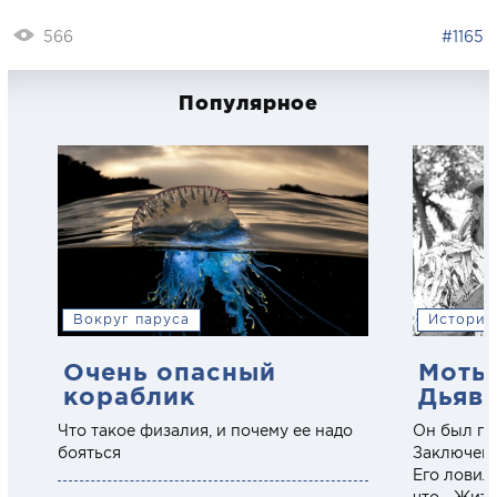
566
#1165
Популярное
Вокруг паруса
История
Очень опасный
Моты
кораблик
Дьяв
Что такое физалия, и почему ее надо
Он был пр
бояться
Заключенн
Его ловил