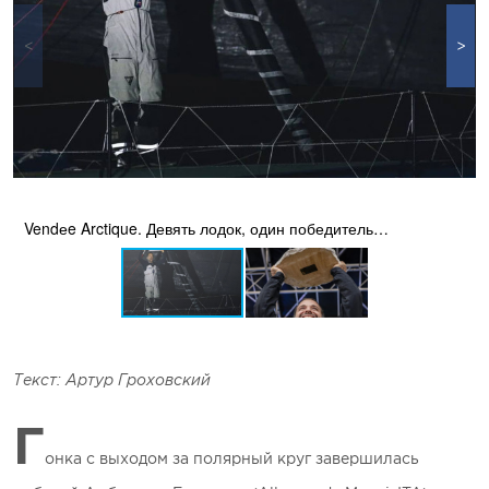
Vendеe Arctique. Девять лодок, один победитель…
Текст: Артур Гроховский
Г
онка с выходом за полярный круг завершилась