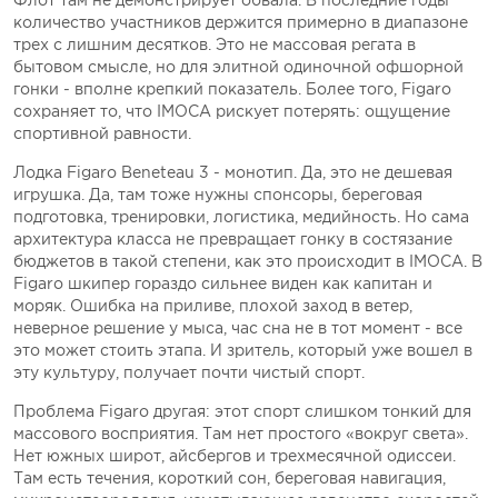
Флот там не демонстрирует обвала. В последние годы
количество участников держится примерно в диапазоне
трех с лишним десятков. Это не массовая регата в
бытовом смысле, но для элитной одиночной офшорной
гонки - вполне крепкий показатель. Более того, Figaro
сохраняет то, что IMOCA рискует потерять: ощущение
спортивной равности.
Лодка Figaro Bеnеteau 3 - монотип. Да, это не дешевая
игрушка. Да, там тоже нужны спонсоры, береговая
подготовка, тренировки, логистика, медийность. Но сама
архитектура класса не превращает гонку в состязание
бюджетов в такой степени, как это происходит в IMOCA. В
Figaro шкипер гораздо сильнее виден как капитан и
моряк. Ошибка на приливе, плохой заход в ветер,
неверное решение у мыса, час сна не в тот момент - все
это может стоить этапа. И зритель, который уже вошел в
эту культуру, получает почти чистый спорт.
Проблема Figaro другая: этот спорт слишком тонкий для
массового восприятия. Там нет простого «вокруг света».
Нет южных широт, айсбергов и трехмесячной одиссеи.
Там есть течения, короткий сон, береговая навигация,