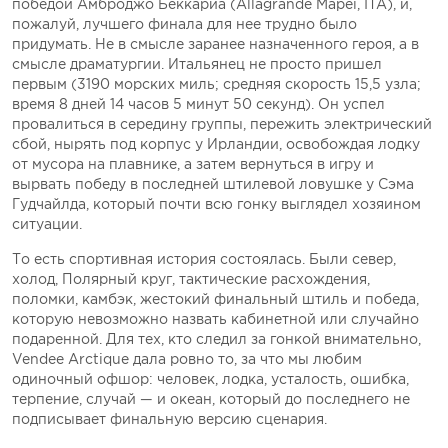
победой Амброджо Беккариа (Allagrande Mapei, ITA), и,
пожалуй, лучшего финала для нее трудно было
придумать. Не в смысле заранее назначенного героя, а в
смысле драматургии. Итальянец не просто пришел
первым (3190 морских миль; средняя скорость 15,5 узла;
время 8 дней 14 часов 5 минут 50 секунд). Он успел
провалиться в середину группы, пережить электрический
сбой, нырять под корпус у Ирландии, освобождая лодку
от мусора на плавнике, а затем вернуться в игру и
вырвать победу в последней штилевой ловушке у Сэма
Гудчайлда, который почти всю гонку выглядел хозяином
ситуации.
То есть спортивная история состоялась. Были север,
холод, Полярный круг, тактические расхождения,
поломки, камбэк, жестокий финальный штиль и победа,
которую невозможно назвать кабинетной или случайно
подаренной. Для тех, кто следил за гонкой внимательно,
Vendеe Arctique дала ровно то, за что мы любим
одиночный офшор: человек, лодка, усталость, ошибка,
терпение, случай — и океан, который до последнего не
подписывает финальную версию сценария.