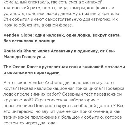
командный спектакль, где есть смена экипажей,
тактический ритм, порты, лица, камеры, конфликты и
усталость, понятная даже далекому от яхтинга зрителю.
Эти события имеют самостоятельную драматургию. Их
можно объяснить в одной фразе.
Vendеe Globe: один человек, одна лодка, вокруг света,
без остановок и помощи.
Route du Rhum: через Атлантику в одиночку, от Сен-
Мало до Гваделупы.
The Ocean Race: кругосветная гонка экипажей с этапами
и океанскими переходами
.
А что такое Vendеe Arctique для человека вне узкого
круга? Первая квалификационная гонка цикла? Проверка
лодок после зимних работ? Северный тест перед южной
кругосветкой? Стратегическая лаборатория с
пересечением Полярного круга в свободной долготе? Все
это интересно, но звучит уже не как приключение, а как
техническое приложение к большому событию, которое
состоится через два года.