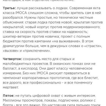
Третье:
лучше рассказывать о лодках. Современная яхта
класса IMOCA слишком сложна, чтобы зритель сам в ней
разобрался. Нужны простые, но технически честные
объяснения: старая лодка против новой; крылатая против
некрылатой; новый корпус против модернизированного;
ставка на скорость против ставки на надежность;
шкипер-ветеран против новичка; проект с полным
бюджетом против кампании «на выживание». В этом
драматургии больше, чем в дежурных словах о «страсти»,
«вызове» и «приключении».
Четвертое:
сохранить место для старых и
малобюджетных проектов. В океанских гонках они не
балласт, а кислород. Они дают классу человеческое
измерение. Без них IMOCA рискует превратиться в
чемпионат корпоративных прототипов, где все блестит,
все дорого, все профессионально - и все понемногу
мертвеет.
Пятое:
не путать цифровой охват с живым интересом.
Миллионы просмотров, показы, подписчики, ролики с
борта - все это важно. Но настоящая сила дальних гонок