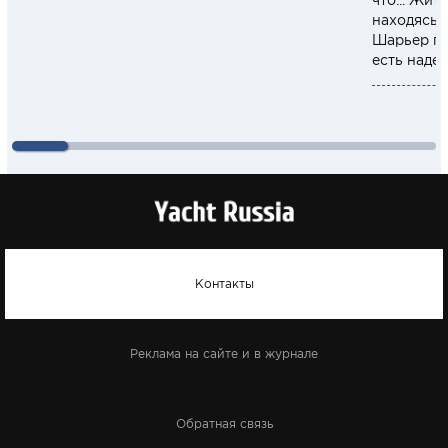
что... Жит
находясь 
Шарьер по
есть наде
Контакты
Реклама на сайте и в журнале
Обратная связь