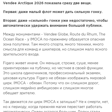
Vendеe Arctique 2026 показала сразу две вещи.
Первая: даже малый флот может дать сильную гонку.
Вторая: даже «сильной» гонки уже недостаточно, чтобы
автоматически удержать внимание большой публики.
Между монументами - Vendеe Globe, Route du Rhum, The
Ocean Race - у IMOCA по-прежнему образуется опасная
зона полутени. Там много спорта, много техники, много
смысла для команд и шкиперов, но слишком мало ясного
зрительского входа.
Figaro живет иначе. Он меньше, строже, суше, менее
ориентирован на публику, но честнее в своей функции.
Это школа одиночников, профессиональный экзамен,
цеховая культура. Figaro не обязан изображать мировой
цирк. IMOCA - обязан. Потому что он слишком дорог,
слишком медийно амбициозен и слишком многое
обещает зрителю.
Так движется ли цирк IMOCA к затишью? Не к смерти, нет,
но к периоду, когда прежняя магия перестает работать
автоматически. Океан остался большим. Лодки стали