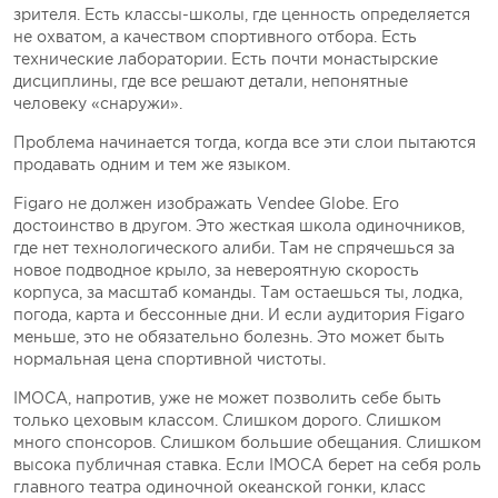
зрителя. Есть классы-школы, где ценность определяется
не охватом, а качеством спортивного отбора. Есть
технические лаборатории. Есть почти монастырские
дисциплины, где все решают детали, непонятные
человеку «снаружи».
Проблема начинается тогда, когда все эти слои пытаются
продавать одним и тем же языком.
Figaro не должен изображать Vendеe Globe. Его
достоинство в другом. Это жесткая школа одиночников,
где нет технологического алиби. Там не спрячешься за
новое подводное крыло, за невероятную скорость
корпуса, за масштаб команды. Там остаешься ты, лодка,
погода, карта и бессонные дни. И если аудитория Figaro
меньше, это не обязательно болезнь. Это может быть
нормальная цена спортивной чистоты.
IMOCA, напротив, уже не может позволить себе быть
только цеховым классом. Слишком дорого. Слишком
много спонсоров. Слишком большие обещания. Слишком
высока публичная ставка. Если IMOCA берет на себя роль
главного театра одиночной океанской гонки, класс