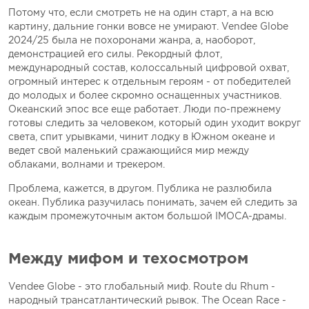
Потому что, если смотреть не на один старт, а на всю
картину, дальние гонки вовсе не умирают. Vendеe Globe
2024/25 была не похоронами жанра, а, наоборот,
демонстрацией его силы. Рекордный флот,
международный состав, колоссальный цифровой охват,
огромный интерес к отдельным героям - от победителей
до молодых и более скромно оснащенных участников.
Океанский эпос все еще работает. Люди по-прежнему
готовы следить за человеком, который один уходит вокруг
света, спит урывками, чинит лодку в Южном океане и
ведет свой маленький сражающийся мир между
облаками, волнами и трекером.
Проблема, кажется, в другом. Публика не разлюбила
океан. Публика разучилась понимать, зачем ей следить за
каждым промежуточным актом большой IMOCA-драмы.
Между мифом и техосмотром
Vendеe Globe - это глобальный миф. Route du Rhum -
народный трансатлантический рывок. The Ocean Race -