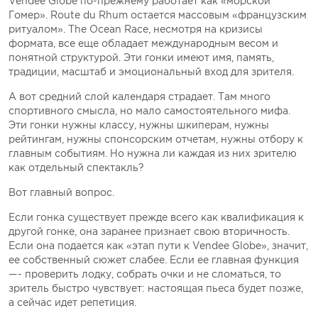
Vendеe Globe по-прежнему работает как «морской
Гомер». Route du Rhum остается массовым «французским
ритуалом». The Ocean Race, несмотря на кризисы
формата, все еще обладает международным весом и
понятной структурой. Эти гонки имеют имя, память,
традиции, масштаб и эмоциональный вход для зрителя.
А вот средний слой календаря страдает. Там много
спортивного смысла, но мало самостоятельного мифа.
Эти гонки нужны классу, нужны шкиперам, нужны
рейтингам, нужны спонсорским отчетам, нужны отбору к
главным событиям. Но нужна ли каждая из них зрителю
как отдельный спектакль?
Вот главный вопрос.
Если гонка существует прежде всего как квалификация к
другой гонке, она заранее признает свою вторичность.
Если она подается как «этап пути к Vendеe Globe», значит,
ее собственный сюжет слабее. Если ее главная функция
—- проверить лодку, собрать очки и не сломаться, то
зритель быстро чувствует: настоящая пьеса будет позже,
а сейчас идет репетиция.