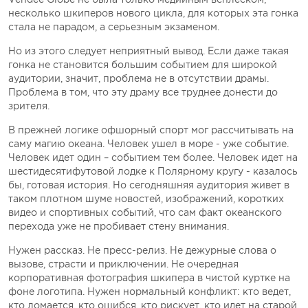
несколько шкиперов нового цикла, для которых эта гонка
стала не парадом, а серьезным экзаменом.
Но из этого следует неприятный вывод. Если даже такая
гонка не становится большим событием для широкой
аудитории, значит, проблема не в отсутствии драмы.
Проблема в том, что эту драму все труднее донести до
зрителя.
В прежней логике офшорный спорт мог рассчитывать на
саму магию океана. Человек ушел в море - уже событие.
Человек идет один – событием тем более. Человек идет на
шестидесятифутовой лодке к Полярному кругу - казалось
бы, готовая история. Но сегодняшняя аудитория живет в
таком плотном шуме новостей, изображений, коротких
видео и спортивных событий, что сам факт океанского
перехода уже не пробивает стену внимания.
Нужен рассказ. Не пресс-релиз. Не дежурные слова о
вызове, страсти и приключении. Не очередная
корпоративная фотография шкипера в чистой куртке на
фоне логотипа. Нужен нормальный конфликт: кто ведет,
кто ломается, кто ошибся, кто рискует, кто идет на старой