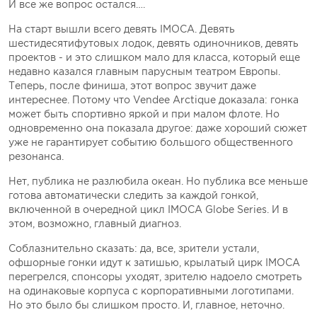
И все же вопрос остался….
На старт вышли всего девять IMOCA. Девять
шестидесятифутовых лодок, девять одиночников, девять
проектов - и это слишком мало для класса, который еще
недавно казался главным парусным театром Европы.
Теперь, после финиша, этот вопрос звучит даже
интереснее. Потому что Vendеe Arctique доказала: гонка
может быть спортивно яркой и при малом флоте. Но
одновременно она показала другое: даже хороший сюжет
уже не гарантирует событию большого общественного
резонанса.
Нет, публика не разлюбила океан. Но публика все меньше
готова автоматически следить за каждой гонкой,
включенной в очередной цикл IMOCA Globe Series. И в
этом, возможно, главный диагноз.
Соблазнительно сказать: да, все, зрители устали,
офшорные гонки идут к затишью, крылатый цирк IMOCA
перегрелся, спонсоры уходят, зрителю надоело смотреть
на одинаковые корпуса с корпоративными логотипами.
Но это было бы слишком просто. И, главное, неточно.