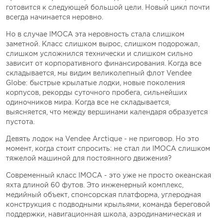
готовится к следующей большой цели. Новый цикл почти
всегда начинается неровно.
Но в случае IMOCA эта неровность стала слишком
заметной. Класс слишком вырос, слишком подорожал,
слишком усложнился технически и слишком сильно
зависит от корпоративного финансирования. Когда все
складывается, мы видим великолепный флот Vendеe
Globe: быстрые крылатые лодки, новые поколения
корпусов, рекорды суточного пробега, сильнейших
одиночников мира. Когда все не складывается,
выясняется, что между вершинами календаря образуется
пустота.
Девять лодок на Vendеe Arctique - не приговор. Но это
момент, когда стоит спросить: не стал ли IMOCA слишком
тяжелой машиной для постоянного движения?
Современный класс IMOCA - это уже не просто океанская
яхта длиной 60 футов. Это инженерный комплекс,
медийный объект, спонсорская платформа, углеродная
конструкция с подводными крыльями, команда береговой
поддержки, навигационная школа, аэродинамическая и