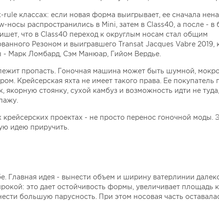
rule классах: если новая форма выигрывает, ее сначала нена
носы распространились в Mini, затем в Class40, а после - в 
шет, что в Class40 переход к округлым носам стал общим
ованного Резоном и выигравшего Transat Jacques Vabre 2019, 
- Марк Ломбард, Сэм Манюар, Гийом Вердье.
лежит пропасть. Гоночная машина может быть шумной, мокро
м. Крейсерская яхта не имеет такого права. Ее покупатель 
к, якорную стоянку, сухой камбуз и возможность идти не туда,
пажу.
крейсерских проектах - не просто перенос гоночной моды. 
ую идею приручить.
бе. Главная идея - вынести объем и ширину ватерлинии далеко
рокой: это дает остойчивость формы, увеличивает площадь к
нести большую парусность. При этом носовая часть оставала