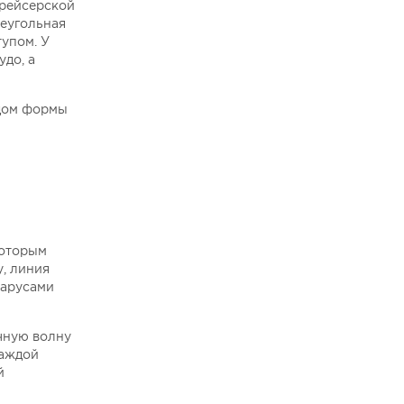
крейсерской
реугольная
тупом. У
удо, а
одом формы
которым
у, линия
парусами
ечную волну
каждой
й