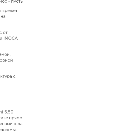
нос - пусть
я «режет
 на
с от
0 и IMOCA
емой,
корной
ктура с
i 6.50
orse прямо
менами шла
радигмы.