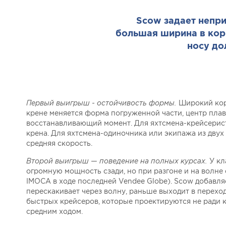
Scow задает непри
большая ширина в кор
носу до
Первый выигрыш - остойчивость формы.
Широкий кор
крене меняется форма погруженной части, центр плав
восстанавливающий момент. Для яхтсмена-крейсерист
крена. Для яхтсмена-одиночника или экипажа из дву
средняя скорость.
Второй выигрыш — поведение на полных курсах.
У кл
огромную мощность сзади, но при разгоне и на волне
IMOCA в ходе последней Vendee Globe). Scow добавляе
перескакивает через волну, раньше выходит в перех
быстрых крейсеров, которые проектируются не ради к
средним ходом.