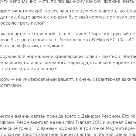
чти неприлично. Яхта, по привычному канону, должна иметь 
аристократический, но все заостренную оконечность, котора
дит так, будто архитектор взял быстрый корпус, поставил его
носовую треть пилой.
казывается не причиной, а следствием. Широкий круглый но
ивое быстро отделяется от бесполезного. В Mini 6.50, Class4
быть не дефектом, а оружием.
о оружие для нормальной крейсерской лодки - каютной, обита
еннакером, но и для семейного перехода, стоянки в марине, я
м против короткой волны?
 scow — не универсальный рецепт, а очень характерная архите
статками.
 понимании связан прежде всего с Давидом Резоном. Его Min
кой». Резон выиграл на ней Mini Transat 2011, и журнал Seah
кеанские гонки. По данным журнала, в той гонке Magnum вре
й лодки не просто заметное преимущество, а полная смена па