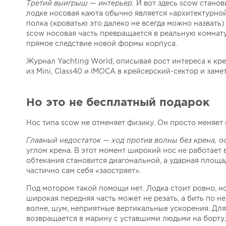
Третий выигрыш — интерьер.
И вот здесь scow стано
лодке носовая каюта обычно является «архитектурной
полка (кроватью это далеко не всегда можно назвать)
scow носовая часть превращается в реальную комнату.
прямое следствие новой формы корпуса.
Журнал Yachting World, описывая рост интереса к кр
из Mini, Class40 и IMOCA в крейсерский-сектор и за
Но это не бесплатный подарок
Нос типа scow не отменяет физику. Он просто меняет
Главный недостаток — ход против волны без крена, 
углом крена. В этот момент широкий нос не работает 
обтекания становится диагональной, а ударная площа
частично сам себя «заостряет».
Под мотором такой помощи нет. Лодка стоит ровно, н
широкая передняя часть может не резать, а бить по н
волне, шум, неприятные вертикальные ускорения. Для
возвращается в марину с уставшими людьми на борту,