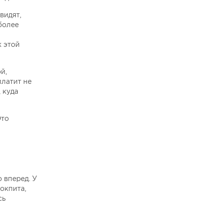
видят,
более
к этой
й,
платит не
 куда
Это
 вперед. У
окпита,
сь