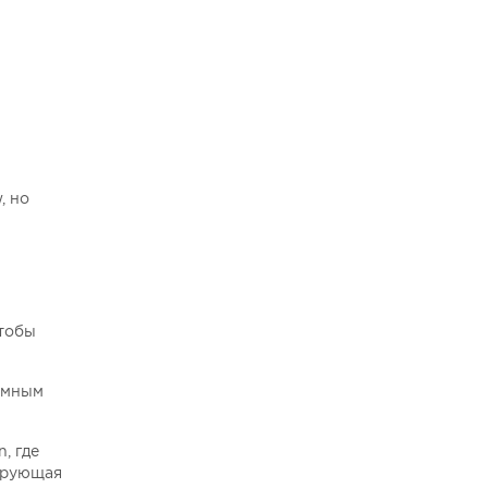
, но
чтобы
ъемным
, где
сирующая