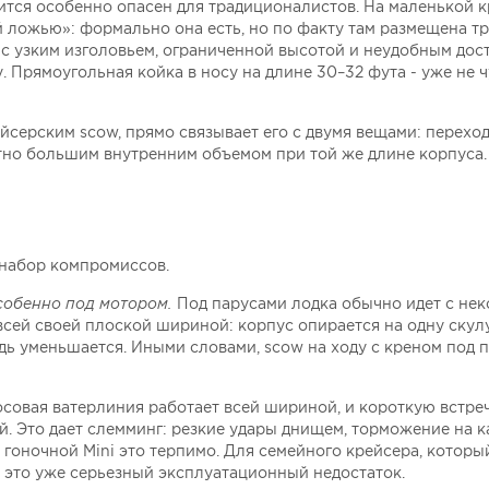
вится особенно опасен для традиционалистов. На маленькой 
 ложью»: формально она есть, но по факту там размещена т
 с узким изголовьем, ограниченной высотой и неудобным дос
 Прямоугольная койка в носу на длине 30–32 фута - уже не ч
ейсерским scow, прямо связывает его с двумя вещами: перех
метно большим внутренним объемом при той же длине корпуса.
 набор компромиссов.
особенно под мотором.
Под парусами лодка обычно идет с не
всей своей плоской шириной: корпус опирается на одну скул
дь уменьшается. Иными словами, scow на ходу с креном под 
осовая ватерлиния работает всей шириной, и короткую встр
ей. Это дает слемминг: резкие удары днищем, торможение на 
 гоночной Mini это терпимо. Для семейного крейсера, которы
 это уже серьезный эксплуатационный недостаток.