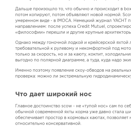
Дальше произошло то, что обычно и происходит в box-
потом копируют, потом объявляют новой нормой. Scow-
умеренном виде - в IMOCA. Немецкий журнал YACHT пи
направлением: после успеха Crеdit Mutuel, спроектир
«философии» перешли и другие крупные архитекторы 
Однако между гоночной лодкой и крейсерской яхтой 
требовательной к рулевому и некомфортной под моторо
только за скорость, но и за каюту, кокпит, холодильни
выгодно по полярной диаграмме, а туда, куда надо эки
Именно поэтому появление скоу-обводов на реальных 
проверка: можно ли экстремальную гидродинамическ
Что дает широкий нос
Главное достоинство scow - не «тупой нос» сам по се
обычной современной яхты корма уже давно стала ши
обеспечивает простор в кормовых каютах, позволяет 
относительно консервативной.