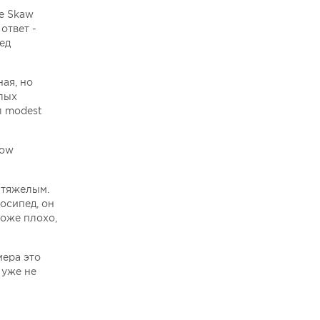
е Skaw
ответ -
ед
ая, но
алых
л modest
cow
 тяжелым.
осипед, он
тоже плохо,
мера это
 уже не