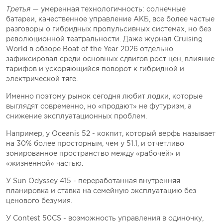
Третья —
умеренная технологичность: солнечные
батареи, качественное управление АКБ, все более частые
разговоры о гибридных пропульсивных системах, но без
революционной театральности. Даже журнал Cruising
World в обзоре Boat of the Year 2026 отдельно
зафиксировал среди основных сдвигов рост цен, влияние
тарифов и ускоряющийся поворот к гибридной и
электрической тяге.
Именно поэтому рынок сегодня любит лодки, которые
выглядят современно, но «продают» не футуризм, а
снижение эксплуатационных проблем.
Например, у Oceanis 52 - кокпит, который верфь называет
на 30% более просторным, чем у 51.1, и отчетливо
зонированное пространство между «рабочей» и
«жизненной» частью.
У Sun Odyssey 415 - переработанная внутренняя
планировка и ставка на семейную эксплуатацию без
ценового безумия.
У Contest 50CS - возможность управления в одиночку,