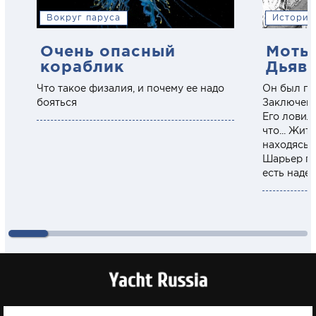
Вокруг паруса
История
Очень опасный
Моты
кораблик
Дьяв
Что такое физалия, и почему ее надо
Он был пр
бояться
Заключенн
Его ловил
что... Жит
находясь 
Шарьер по
есть наде