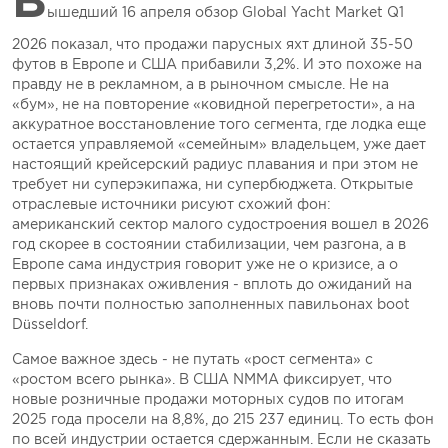
ышедший 16 апреля обзор Global Yacht Market Q1
2026 показал, что продажи парусных яхт длиной 35-50
футов в Европе и США прибавили 3,2%. И это похоже на
правду не в рекламном, а в рыночном смысле. Не на
«бум», не на повторение «ковидной перегретости», а на
аккуратное восстановление того сегмента, где лодка еще
остается управляемой «семейным» владельцем, уже дает
настоящий крейсерский радиус плавания и при этом не
требует ни суперэкипажа, ни супербюджета. Открытые
отраслевые источники рисуют схожий фон:
американский сектор малого судостроения вошел в 2026
год скорее в состоянии стабилизации, чем разгона, а в
Европе сама индустрия говорит уже не о кризисе, а о
первых признаках оживления - вплоть до ожиданий на
вновь почти полностью заполненных павильонах boot
Düsseldorf.
Самое важное здесь - не путать «рост сегмента» с
«ростом всего рынка». В США NMMA фиксирует, что
новые розничные продажи моторных судов по итогам
2025 года просели на 8,8%, до 215 237 единиц. То есть фон
по всей индустрии остается сдержанным. Если не сказать