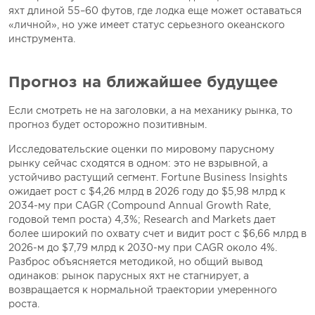
яхт длиной 55–60 футов, где лодка еще может оставаться
«личной», но уже имеет статус серьезного океанского
инструмента.
Прогноз на ближайшее будущее
Если смотреть не на заголовки, а на механику рынка, то
прогноз будет осторожно позитивным.
Исследовательские оценки по мировому парусному
рынку сейчас сходятся в одном: это не взрывной, а
устойчиво растущий сегмент. Fortune Business Insights
ожидает рост с $4,26 млрд в 2026 году до $5,98 млрд к
2034-му при CAGR (Compound Annual Growth Rate,
годовой темп роста) 4,3%; Research and Markets дает
более широкий по охвату счет и видит рост с $6,66 млрд в
2026-м до $7,79 млрд к 2030-му при CAGR около 4%.
Разброс объясняется методикой, но общий вывод
одинаков: рынок парусных яхт не стагнирует, а
возвращается к нормальной траектории умеренного
роста.