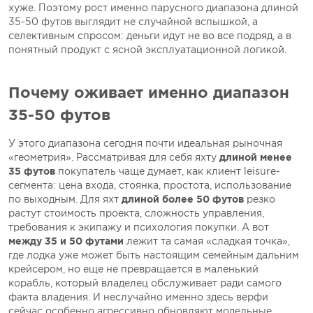
хуже. Поэтому рост именно парусного диапазона длиной
35-50 футов выглядит не случайной вспышкой, а
селективным спросом: деньги идут не во все подряд, а в
понятный продукт с ясной эксплуатационной логикой.
Почему оживает именно диапазон
35-50 футов
У этого диапазона сегодня почти идеальная рыночная
«геометрия». Рассматривая для себя яхту
длиной менее
35 футов
покупатель чаще думает, как клиент leisure-
сегмента: цена входа, стоянка, простота, использование
по выходным. Для яхт
длиной более 50 футов
резко
растут стоимость проекта, сложность управления,
требования к экипажу и психология покупки. А вот
между 35 и 50 футами
лежит та самая «сладкая точка»,
где лодка уже может быть настоящим семейным дальним
крейсером, но еще не превращается в маленький
корабль, который владелец обслуживает ради самого
факта владения. И неслучайно именно здесь верфи
сейчас особенно агрессивно обновляют модельные