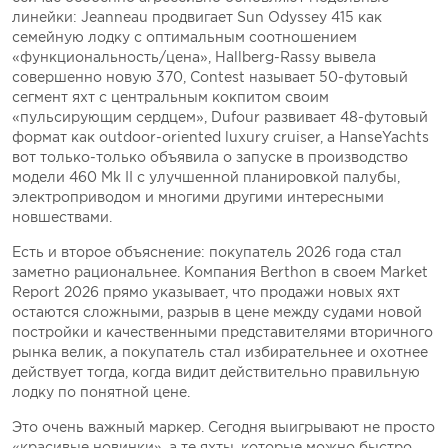
линейки: Jeanneau продвигает Sun Odyssey 415 как
семейную лодку с оптимальным соотношением
«функциональность/цена», Hallberg-Rassy вывела
совершенно новую 370, Contest называет 50-футовый
сегмент яхт с центральным кокпитом своим
«пульсирующим сердцем», Dufour развивает 48-футовый
формат как outdoor-oriented luxury cruiser, а HanseYachts
вот только-только объявила о запуске в производство
модели 460 Mk II с улучшенной планировкой палубы,
электроприводом и многими другими интересными
новшествами.
Есть и второе объяснение: покупатель 2026 года стал
заметно рациональнее. Компания Berthon в своем Market
Report 2026 прямо указывает, что продажи новых яхт
остаются сложными, разрыв в цене между судами новой
постройки и качественными представителями вторичного
рынка велик, а покупатель стал избирательнее и охотнее
действует тогда, когда видит действительно правильную
лодку по понятной цене.
Это очень важный маркер. Сегодня выигрывают не просто
«красивые новинки», а те яхты, которые можно быстро