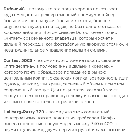
Dufour 48
- потому что эта лодка хорошо показывает,
куда смещается среднеразмерный премиум-крейсер:
больше жизни снаружи, больше кокпита, больше
ощущения «курорта на воде», но без полного отказа от
ходовых амбиций. В этом смысле Dufour очень точно
«читает» современного владельца, который хочет и
дальний переход, и комфортабельную якорную стоянку, и
незатруднительное управление малыми силами.
Contest 50CS
- потому что это уже не просто серийная
«пятидесятка», а полусерийный дальний крейсер, у
которого почти образцовое попадание в рынок:
центральный кокпит, океанская логика, возможность идти
одному, низкие углы крена, серьезный объем и при этом
современный корпус. Для покупателя, который хочет
«одну последнюю правильную лодку и надолго», это один
из самых содержательных релизов сезона.
Hallberg-Rassy 370
- потому что это «компактный
консерватизм» нового поколения крейсеров. Верфь
вывела полностью новую модель между 340 и 400, с
двумя штурвалами, двумя перьями рулей и даже носовой