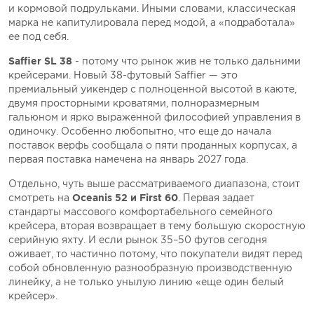
и кормовой подрульками. Иными словами, классическая
марка не капитулировала перед модой, а «подработала»
ее под себя.
Saffier SL 38
- потому что рынок жив не только дальними
крейсерами. Новый 38-футовый Saffier — это
премиальный уикендер с полноценной высотой в каюте,
двумя просторными кроватями, полноразмерным
гальюном и ярко выраженной философией управления в
одиночку. Особенно любопытно, что еще до начала
поставок верфь сообщала о пяти проданных корпусах, а
первая поставка намечена на январь 2027 года.
Отдельно, чуть выше рассматриваемого диапазона, стоит
смотреть на
Oceanis 52 и First 60
. Первая задает
стандарты массового комфортабельного семейного
крейсера, вторая возвращает в тему большую скоростную
серийную яхту. И если рынок 35–50 футов сегодня
оживает, то частично потому, что покупатели видят перед
собой обновленную разнообразную производственную
линейку, а не только унылую линию «еще один белый
крейсер».