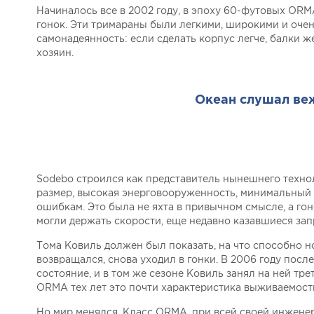
Начиналось все в 2002 году, в эпоху 60-футовых ORM
гонок. Эти тримараны были легкими, широкими и оче
самонадеянность: если сделать корпус легче, балки же
хозяин.
Океан слушал веж
Sodebo строился как представитель нынешнего техно
размер, высокая энерговооруженность, минимальный 
ошибкам. Это была не яхта в привычном смысле, а го
могли держать скорости, еще недавно казавшиеся за
Тома Ковиль должен был показать, на что способно н
возвращался, снова уходил в гонки. В 2006 году пос
состояние, и в том же сезоне Ковиль занял на ней тре
ORMA тех лет это почти характеристика выживаемост
Но мир менялся. Класс ORMA, при всей своей инжене