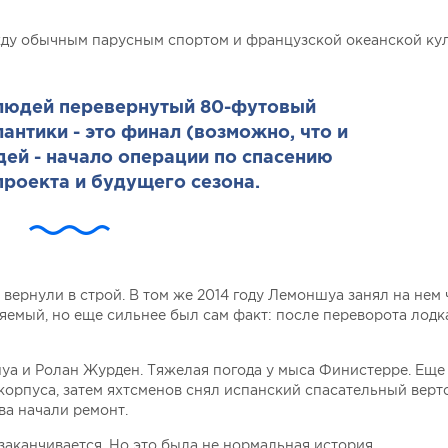
ежду обычным парусным спортом и французской океанской ку
людей перевернутый 80-футовый
антики - это финал (возможно, что и
дей - начало операции по спасению
проекта и будущего сезона.
 вернули в строй. В том же 2014 году Лемоншуа занял на нем 
ляемый, но еще сильнее был сам факт: после переворота лодк
ншуа и Ролан Журден. Тяжелая погода у мыса Финистерре. Еще
орпуса, затем яхтсменов снял испанский спасательный верто
ва начали ремонт.
заканчивается. Но это была не нормальная история.