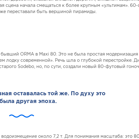
я сцена начала смещаться к более крупным «ультимам». 60
уже переставали быть вершиной пирамиды.
ил бывший ORMA в Maxi 80. Это не была простая модернизация 
ем лодку современной». Речь шла о глубокой перестройке. 
тарого Sodebo, но, по сути, создали новый 80-футовый гоно
ая оставалась той же. По духу это
была другая эпоха.
и водоизмещение около 7,2 т. Для понимания масштаба: это 