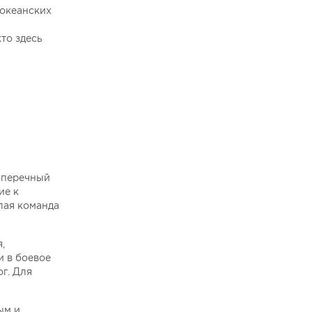
 океанских
ю
кто здесь
поперечный
ие к
лая команда
,
и в боевое
ог. Для
ым и