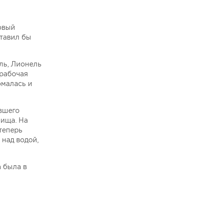
овый
ставил бы
иль, Лионель
 рабочая
омалась и
вшего
лища. На
теперь
 над водой,
а была в