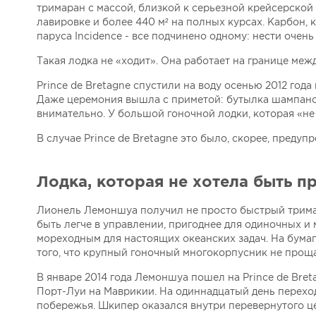
тримаран с массой, близкой к серьезной крейсерской 
лавировке и более 440 м² на полных курсах. Карбон, 
паруса Incidence - все подчинено одному: нести оче
Такая лодка не «ходит». Она работает на границе межд
Prince de Bretagne спустили на воду осенью 2012 года 
Даже церемония вышла с приметой: бутылка шампанско
внимательно. У большой гоночной лодки, которая «не
В случае Prince de Bretagne это было, скорее, предуп
Лодка, которая не хотела быть п
Лионель Лемоншуа получил не просто быстрый трима
быть легче в управлении, пригоднее для одиночных 
мореходным для настоящих океанских задач. На бумаг
того, что крупный гоночный многокорпусник не прощае
В январе 2014 года Лемоншуа пошел на Prince de Bret
Порт-Луи на Маврикии. На одиннадцатый день перехо
побережья. Шкипер оказался внутри перевернутого це