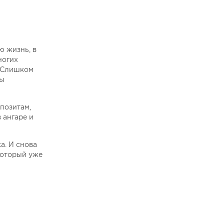
ю жизнь, в
ногих
. Слишком
бы
мпозитам,
 ангаре и
а. И снова
который уже