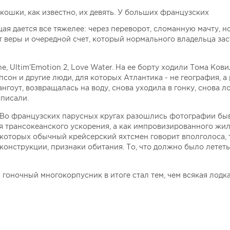
кошки, как известно, их девять. У больших французских
я дается все тяжелее: через переворот, сломанную мачту, н
т веры и очередной счет, который нормального владельца за
ne, Ultim’Emotion 2, Love Water. На ее борту ходили Тома Ков
он и другие люди, для которых Атлантика - не география, а
нгоут, возвращалась на воду, снова уходила в гонку, снова л
списали.
. Во французских парусных кругах разошлись фотографии бы
ля трансокеанского ускорения, а как импровизированного жи
о которых обычный крейсерский яхтсмен говорит вполголоса, 
онструкции, признаки обитания. То, что должно было лететь
: гоночный многокорпусник в итоге стал тем, чем всякая лодк