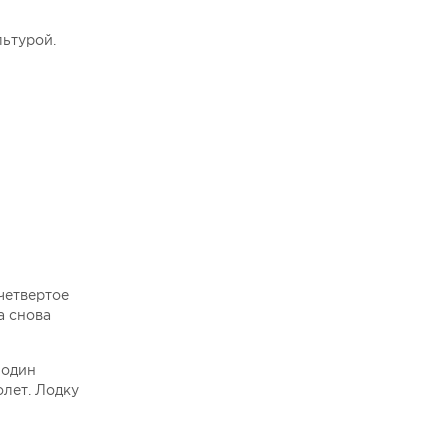
льтурой.
четвертое
а снова
 один
лет. Лодку