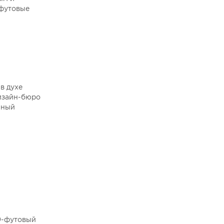
-футовые
в духе
Дизайн-бюро
чный
80-футовый