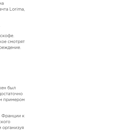
на
чта Lorima,
.
оскофе.
кое смотрят
преждение.
жен был
достаточно
им примером
о Франции к
ского
и организуя