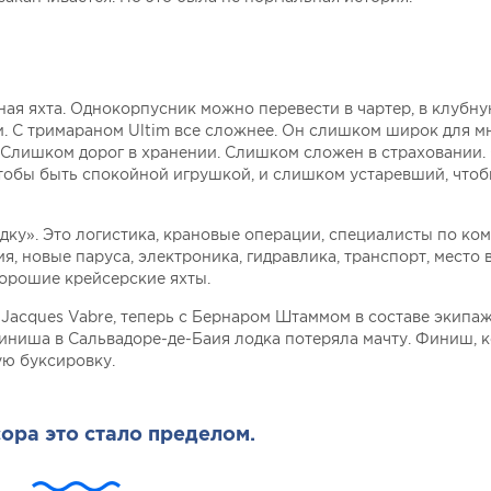
ная яхта. Однокорпусник можно перевести в чартер, в клубну
ки. С тримараном Ultim все сложнее. Он слишком широк для м
 Слишком дорог в хранении. Слишком сложен в страховании
чтобы быть спокойной игрушкой, и слишком устаревший, что
дку». Это логистика, крановые операции, специалисты по ко
я, новые паруса, электроника, гидравлика, транспорт, место в
хорошие крейсерские яхты.
t Jacques Vabre, теперь с Бернаром Штаммом в составе экипаж
финиша в Сальвадоре-де-Баия лодка потеряла мачту. Финиш, 
ую буксировку.
ора это стало пределом.