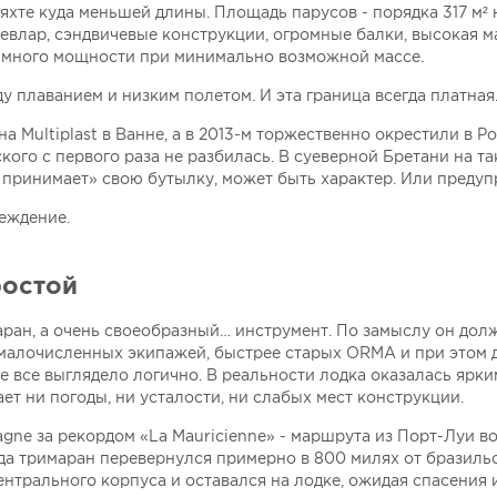
яхте куда меньшей длины. Площадь парусов - порядка 317 м² 
кевлар, сэндвичевые конструкции, огромные балки, высокая ма
нь много мощности при минимально возможной массе.
у плаванием и низким полетом. И эта граница всегда платная
на Multiplast в Ванне, а в 2013-м торжественно окрестили в Р
го с первого раза не разбилась. В суеверной Бретани на та
 принимает» свою бутылку, может быть характер. Или преду
реждение.
ростой
ран, а очень своеобразный… инструмент. По замыслу он дол
и малочисленных экипажей, быстрее старых ORMA и при этом 
е все выглядело логично. В реальности лодка оказалась ярк
т ни погоды, ни усталости, ни слабых мест конструкции.
agne за рекордом «La Mauricienne» - маршрута из Порт-Луи в
да тримаран перевернулся примерно в 800 милях от бразиль
нтрального корпуса и оставался на лодке, ожидая спасения 