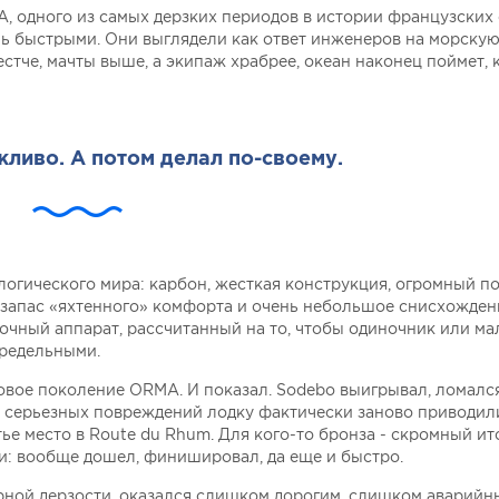
A, одного из самых дерзких периодов в истории французских
нь быстрыми. Они выглядели как ответ инженеров на морску
стче, мачты выше, а экипаж храбрее, океан наконец поймет, 
ливо. А потом делал по-своему.
логического мира: карбон, жесткая конструкция, огромный 
запас «яхтенного» комфорта и очень небольшое снисхожден
ночный аппарат, рассчитанный на то, чтобы одиночник или ма
предельными.
овое поколение ORMA. И показал. Sodebo выигрывал, ломался
ле серьезных повреждений лодку фактически заново приводил
тье место в Route du Rhum. Для кого-то бронза - скромный ит
и: вообще дошел, финишировал, да еще и быстро.
рной дерзости, оказался слишком дорогим, слишком аварийн