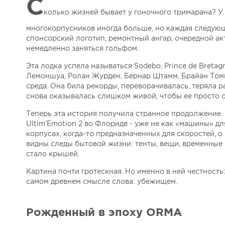
С
колько жизней бывает у гоночного тримарана? У 
многокорпусников иногда больше, но каждая следующа
спонсорский логотип, ремонтный ангар, очередной ак
немедленно заняться гольфом.
Эта лодка успела называться Sodebo, Prince de Bretag
Лемоншуа, Ролан Журден, Бернар Штамм, Брайан Томпс
среда. Она била рекорды, переворачивалась, теряла ра
снова оказывалась слишком живой, чтобы ее просто 
Теперь эта история получила странное продолжение
Ultim’Emotion 2 во Флориде - уже не как «машины» д
корпусах, когда-то предназначенных для скоростей, 
видны следы бытовой жизни: тенты, вещи, временные к
стало крышей.
Картина почти гротескная. Но именно в ней честность
самом древнем смысле слова: убежищем.
Рожденный в эпоху ORMA