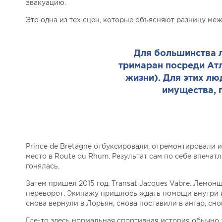
эвакуацию.
Это одна из тех сцен, которые объясняют разницу м
Для большинства 
тримаран посреди Атл
жизни). Для этих лю
имущества, 
Prince de Bretagne отбуксировали, отремонтировали и
место в Route du Rhum. Результат сам по себе впечат
гонялась.
Затем пришел 2015 год. Transat Jacques Vabre. Лемо
переворот. Экипажу пришлось ждать помощи внутри к
снова вернули в Лорьян, снова поставили в ангар, сно
Где-то здесь нормальная спортивная история обычно 